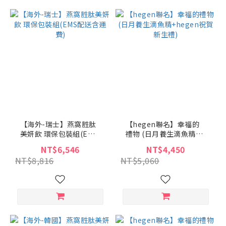
【海外-瑞士】燕窩胜肽
【hegen聯名】幸福的
美妍飲 環保包裝組(EMS
禮物 (日月養生滴魚精
配送含運費)
+hegen祝賀新生禮)
NT$6,546
NT$4,450
NT$8,816
NT$5,060