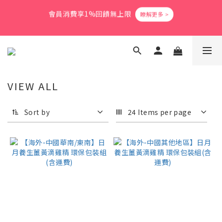
3
6
4
8
4
6
3
2
1
4
2
6
2
4
1
爸氣活力滿格✨滿額送好禮
2
5
3
7
3
5
2
1
0
3
:
1
9
:
5
1
:
3
0
立即搶購
1
4
2
6
2
4
1
爸氣活力滿格✨滿額送好禮
Days
Hours
Minutes
Seconds
0
2
0
8
4
0
2
0
3
:
1
9
:
5
1
:
3
0
立即搶購
1
7
3
1
Days
Hours
Minutes
Seconds
2
0
8
4
0
2
0
6
2
0
1
7
3
1
5
1
0
6
2
0
4
0
5
1
VIEW ALL
3
4
0
2
3
1
Sort by
24 Items per page
2
0
1
0