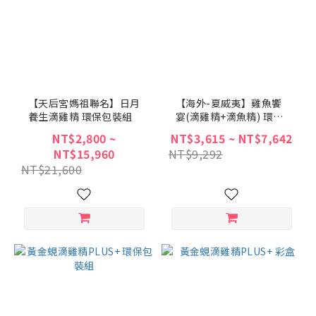
【天后宮媽祖聯名】日月
【海外-夏威夷】雞魚饗
養生滴雞精 環保包裝組
宴(滴雞精+滴魚精) 環保
包裝組(含運費)
NT$2,800 ~
NT$3,615 ~ NT$7,642
NT$15,960
NT$9,292
NT$21,600