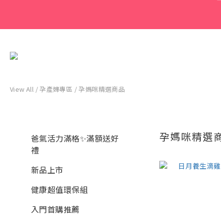
View All
/
孕產婦專區
/
孕媽咪精選商品
孕媽咪精選
爸氣活力滿格✨滿額送好
禮
新品上市
健康超值環保組
入門首購推薦