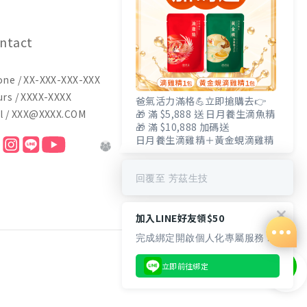
ntact
ne / XX-XXX-XXX-XXX
rs / XXXX-XXXX
爸氣活力滿格💪立即搶購去👉
l / XXX@XXXX.COM
🎁 滿 $5,888 送 日月養生滴魚精
🎁 滿 $10,888 加碼送
日月養生滴雞精＋黃金蜆滴雞精
回覆至 芳茲生技
加入LINE好友領$50
完成綁定開啟個人化專屬服務 🎁
立即前往綁定