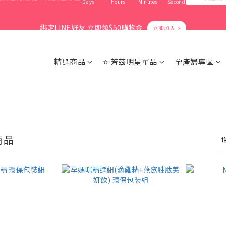
1
4
1
3
9
2
1
9
1
7
0
6
3
6
9
6
8
7
0
3
:
0
9
:
2
8
:
1
0
爸氣活力滿格✨滿額送好禮
立即搶購
8
0
6
5
2
綁定LINE好友 立即領$50購物金
5
8
5
7
6
Days
Hours
Minutes
Seconds
2
8
1
7
0
7
5
4
1
4
7
4
6
5
1
7
0
6
6
4
3
0
3
6
3
5
4
0
6
5
5
會員消費享1%回饋無上限
3
2
2
5
2
4
3
5
4
4
精選商品
⭐ 芳茲明星單品
孕產婦專區
2
1
1
4
1
3
9
2
4
3
3
1
0
0
3
:
0
9
:
2
8
:
1
爸氣活力滿格✨滿額送好禮
立即搶購
3
2
2
Days
Hours
Minutes
Seconds
0
2
8
1
7
0
2
1
1
1
7
0
6
1
0
0
0
6
5
0
5
4
4
3
商品
3
2
2
1
1
0
0