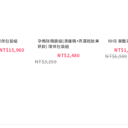
環保包裝組
孕媽咪精選組(滴雞精+燕窩胜肽美
NHB 葉
妍飲) 環保包裝組
 NT$15,960
NT$1,
NT$2,480
NT$6,900
NT$3,250