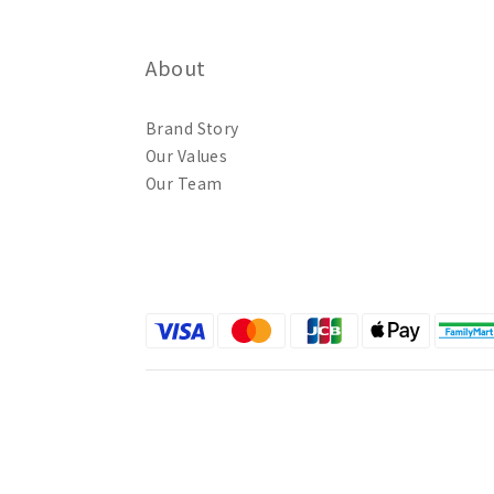
About
Brand Story
Our Values
Our Team