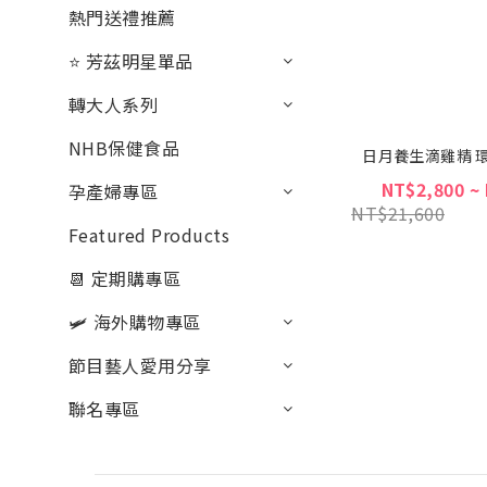
熱門送禮推薦
⭐ 芳茲明星單品
轉大人系列
NHB保健食品
日月養生滴雞精 
NT$2,800 ~
孕產婦專區
NT$21,600
Featured Products
📆 定期購專區
🛩 海外購物專區
節目藝人愛用分享
聯名專區