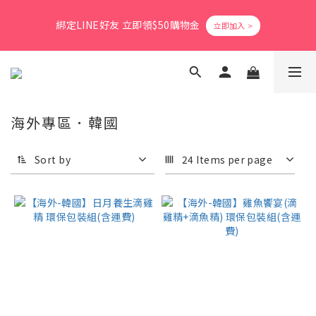
8
8
8
9
3
2
6
0
1
6
1
5
1
9
2
3
爸氣活力滿格✨滿額送好禮
7
7
7
8
9
2
1
5
綁定LINE好友 立即領$50購物金
0
5
:
0
4
:
0
8
:
1
2
立即搶購
6
6
6
7
8
1
0
4
Days
Hours
Minutes
Seconds
4
3
7
0
1
5
5
9
5
6
7
0
3
3
2
6
0
4
9
4
8
4
5
6
2
2
1
5
會員消費享1%回饋無上限
3
8
3
7
3
4
5
1
1
0
4
2
7
2
6
2
3
4
0
0
3
1
6
1
5
1
9
2
3
爸氣活力滿格✨滿額送好禮
海外專區．韓國
2
0
5
:
0
4
:
0
8
:
1
2
立即搶購
1
Days
Hours
Minutes
Seconds
4
3
7
0
1
0
Sort by
24 Items per page
3
2
6
0
2
1
5
1
0
4
0
3
2
1
0