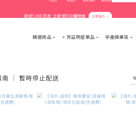
1
6
1
4
1
9
6
6
3
1
6
3
3
6
6
9
6
0
5
:
0
3
:
0
8
:
5
5
爸氣活力滿格✨滿額送好禮
立即搶購
2
0
5
2
2
綁定LINE好友 立即領$50購物金
5
5
8
5
Days
Hours
Minutes
Seconds
4
2
7
4
4
1
4
1
1
4
9
4
7
4
9
9
3
1
6
3
3
0
3
0
0
3
8
3
6
3
8
8
2
0
5
2
2
會員消費享1%回饋無上限
2
2
7
2
5
2
7
7
1
4
1
1
1
1
6
1
4
1
9
6
6
精選商品
⭐ 芳茲明星單品
孕產婦專區
0
3
0
0
0
0
5
:
0
3
:
0
8
:
5
5
爸氣活力滿格✨滿額送好禮
立即搶購
2
Days
Hours
Minutes
Seconds
4
2
7
4
4
1
3
1
6
3
3
0
2
0
5
2
2
1
4
1
1
0
3
0
0
南 ｜ 暫時停止配送
2
1
0