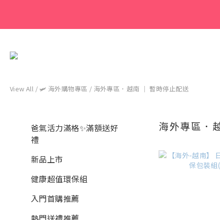
View All
/
🛩 海外購物專區
/
海外專區．越南 ｜ 暫時停止配送
海外專區．越
爸氣活力滿格✨滿額送好
禮
新品上市
健康超值環保組
入門首購推薦
熱門送禮推薦