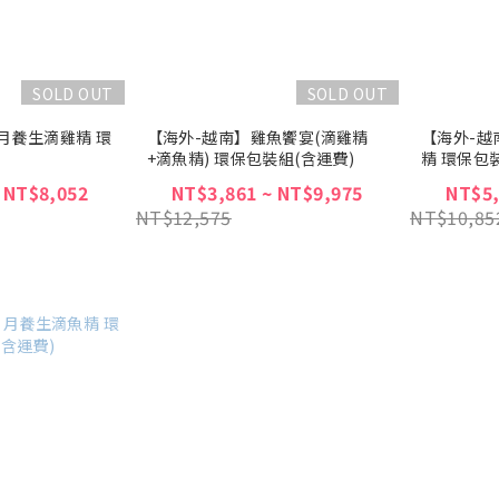
SOLD OUT
SOLD OUT
月養生滴雞精 環
【海外-越南】雞魚饗宴(滴雞精
【海外-越
+滴魚精) 環保包裝組(含運費)
精 環保包
 NT$8,052
NT$3,861 ~ NT$9,975
NT$5,
NT$12,575
NT$10,85