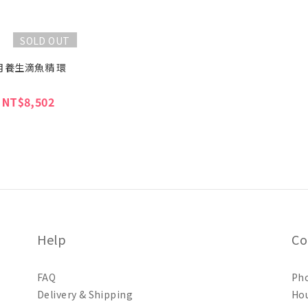
SOLD OUT
月養生滴魚精 環
 NT$8,502
Help
Co
FAQ
Pho
Delivery & Shipping
Hou