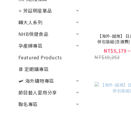
⭐ 芳茲明星單品
轉大人系列
NHB保健食品
【海外-越南】 日
保包裝組(含運費)
孕產婦專區
NT$5,179 ~
NT$10,252
Featured Products
📆 定期購專區
🛩 海外購物專區
節目藝人愛用分享
聯名專區