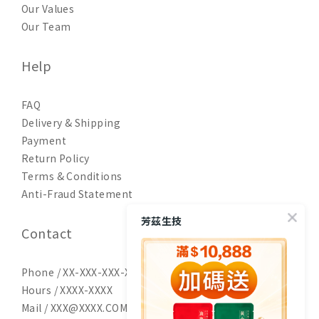
Our Values
Our Team
Help
FAQ
Delivery & Shipping
Payment
Return Policy
Terms & Conditions
Anti-Fraud Statement
芳茲生技
Contact
Phone / XX-XXX-XXX-XXX
Hours / XXXX-XXXX
Mail / XXX@XXXX.COM