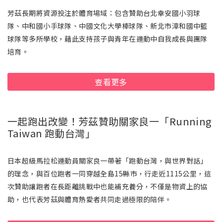
芳茲長期將資源投注於體育場域：包含贊助台北幸安國小羽球
隊、中和國小手球隊、中國文化大學棒球隊、新北市漳和國中籃
球隊等多所學校，藉此支持孩子與青年在運動中自我成長與團隊
培育。
查看更多
一起跑出改變！芳茲贊助關家良一「Running
Taiwan 跑動台灣」
日本超級馬拉松運動員關家良一帶著「跑動台灣，與世界對話」
的理念，與百位跑者一同穿越全島15縣市，行走近1115公里，這
次贊助讓跑者在長距離挑戰中也能補充養分，不僅是物資上的協
助，也代表芳茲與體育熱愛者共同走過極限的陪伴。