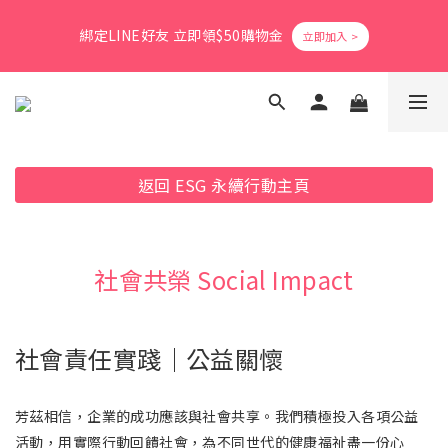
8
9
8
9
0
5
2
2
1
3
2
8
5
5
1
2
爸氣活力滿格✨滿額送好禮
7
9
8
7
8
4
1
1
綁定LINE好友 立即領$50購物金
0
2
:
1
7
:
4
4
:
0
1
立即搶購
6
8
7
6
7
3
0
0
Days
Hours
Minutes
Seconds
1
0
6
3
3
0
5
7
6
9
9
5
6
2
0
5
2
2
4
6
5
8
8
4
5
1
4
1
1
會員消費享1%回饋無上限
3
5
4
7
7
3
4
0
3
0
0
2
4
3
9
6
6
2
3
2
1
3
2
8
5
5
1
2
爸氣活力滿格✨滿額送好禮
1
返回 ESG 永續行動主頁
0
2
:
1
7
:
4
4
:
0
1
立即搶購
0
Days
Hours
Minutes
Seconds
1
0
6
3
3
0
0
5
2
2
4
1
1
社會共榮 Social Impact
3
0
0
2
1
0
社會責任實踐｜公益關懷
芳茲相信，企業的成功應該與社會共享。我們積極投入各項公益
活動，用實際行動回饋社會，為不同世代的健康福祉盡一份心