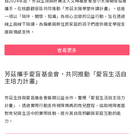
自2024年起，芳茲生技與財團法人文曄基金會及小太陽關懷協會
攜手，在桃園觀音區共同推動「芳茲太陽學堂伴讀計畫」。這是
一項以「陪伴、關懷、知識」為核心出發的公益行動，旨在透過
線上與線下陪讀，為偏鄉與新住民家庭的孩子們提供穩定學習支
援與情感支持。
查看更多
芳茲攜手愛盲基金會，共同推動「愛盲生活自
主培力計畫」
芳茲生技與愛盲基金會展開公益合作，響應「愛盲生活自主培力
計畫」，透過實際行動支持視障媽媽的育兒歷程，協助視障者面
對育兒與生活中的實際挑戰，提升其自我照顧與家庭互動的能
力。