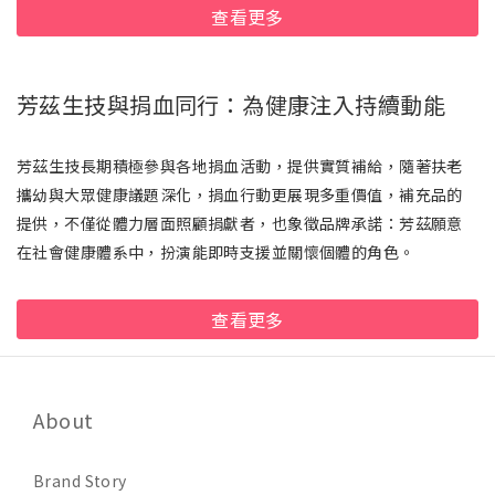
查看更多
芳茲生技與捐血同行：為健康注入持續動能
芳茲生技長期積極參與各地捐血活動，提供實質補給，隨著扶老
攜幼與大眾健康議題深化，捐血行動更展現多重價值，補充品的
提供，不僅從體力層面照顧捐獻者，也象徵品牌承諾：芳茲願意
在社會健康體系中，扮演能即時支援並關懷個體的角色。
查看更多
About
Brand Story