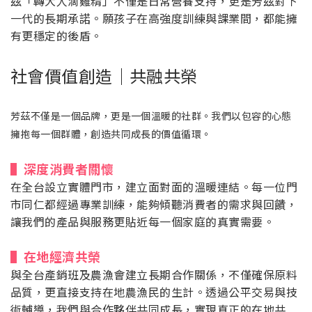
茲「轉大人滴雞精」不僅是日常營養支持，更是芳茲對下
一代的長期承諾。願孩子在高強度訓練與課業間，都能擁
有更穩定的後盾。
社會價值創造｜共融共榮
芳茲不僅是一個品牌，更是一個溫暖的社群。我們以包容的心態
擁抱每一個群體，創造共同成長的價值循環。
▌深度消費者關懷
在全台設立實體門市，建立面對面的溫暖連結。每一位門
市同仁都經過專業訓練，能夠傾聽消費者的需求與回饋，
讓我們的產品與服務更貼近每一個家庭的真實需要。
▌在地經濟共榮
與全台產銷班及農漁會建立長期合作關係，不僅確保原料
品質，更直接支持在地農漁民的生計。透過公平交易與技
術輔導，我們與合作夥伴共同成長，實現真正的在地共