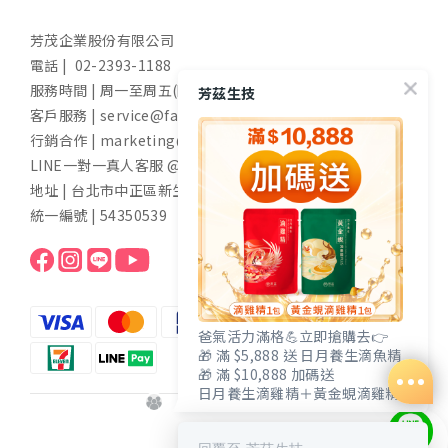
芳茂企業股份有限公司
電話 | 02-2393-1188
服務時間 | 周一至周五(國定假日除外) 9:00-17:30
芳茲生技
客戶服務 | service@fangzih.com
行銷合作 | marketing@fangzih.com
LINE一對一真人客服 @funs
地址 | 台北市中正區新生南路一段50號11樓
統一編號 | 54350539
爸氣活力滿格💪立即搶購去👉
🎁 滿 $5,888 送 日月養生滴魚精
🎁 滿 $10,888 加碼送
日月養生滴雞精＋黃金蜆滴雞精
$
TWD