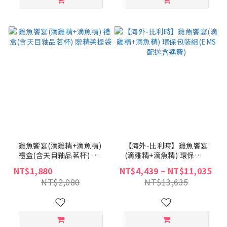
雞魚饗宴(滴雞精+滴魚精)
【海外-比利時】雞魚饗宴
禮盒(含天目釉品茗杯) 贈
(滴雞精+滴魚精) 環保包
精美提袋
裝組(EMS配送含運費)
NT$1,880
NT$4,439 ~ NT$11,035
NT$2,080
NT$13,635