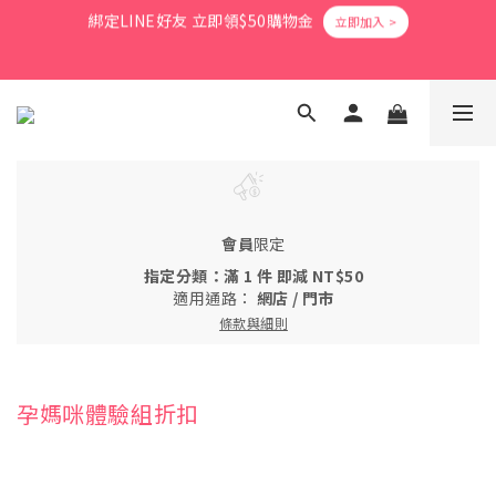
6
6
8
0
4
4
0
4
1
5
1
9
3
9
5
爸氣活力滿格✨滿額送好禮
5
9
5
7
9
3
3
9
3
0
4
:
0
8
:
2
8
:
4
4
8
4
6
8
立即搶購
2
2
8
會員消費享1%回饋無上限
2
日
時
分
秒
3
7
1
7
3
3
7
3
5
7
1
1
7
1
2
6
0
6
2
2
6
2
4
6
0
0
6
0
1
5
5
1
1
5
1
9
3
9
5
爸氣活力滿格✨滿額送好禮
5
9
0
4
4
0
0
4
:
0
8
:
2
8
:
4
4
立即搶購
8
日
時
分
秒
3
3
3
7
1
7
3
3
7
2
2
2
6
0
6
2
2
6
1
1
1
5
5
1
1
5
0
0
0
4
4
0
會員
限定
0
4
3
3
指定分類：滿 1 件 即減 NT$50
3
2
2
適用通路：
網店
/
門市
2
1
1
條款與細則
1
0
0
0
孕媽咪體驗組折扣