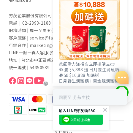
芳茂企業股份有限公司
電話 | 02-2393-1188
服務時間 | 周一至周五(國定假日除外) 9:00-17:30
客戶服務 | service@fangzih.com
行銷合作 | marketing@fangzih.com
LINE一對一真人客服 @funs
地址 | 台北市中正區新生南路一段50號11樓
爸氣活力滿格💪立即搶購去👉
統一編號 | 54350539
🎁 滿 $5,888 送 日月養生滴魚精
🎁 滿 $10,888 加碼送
日月養生滴雞精＋黃金蜆滴雞精
回覆至 芳茲生技
加入LINE好友領$50
立即前往綁定
立即購買
$
TWD