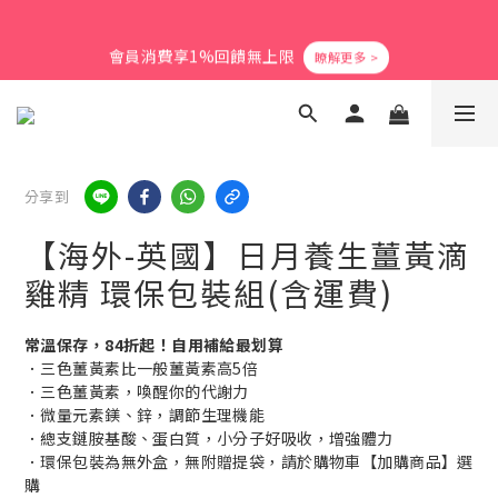
5
9
5
5
8
4
0
2
1
5
1
1
6
4
8
爸氣活力滿格✨滿額送好禮
4
8
4
4
9
7
3
1
會員消費享1%回饋無上限
0
4
:
0
9
:
0
5
:
3
7
3
7
3
3
8
6
立即搶購
2
0
日
時
分
秒
3
8
4
2
6
2
6
2
2
7
5
9
1
2
7
3
1
5
1
5
1
1
6
4
8
爸氣活力滿格✨滿額送好禮
0
1
6
2
0
4
0
4
:
0
9
:
0
5
:
3
7
立即搶購
0
5
1
3
日
時
分
秒
3
8
4
2
6
4
0
2
2
7
3
1
5
3
1
分享到
1
6
2
0
4
2
0
0
5
1
3
1
【海外-英國】日月養生薑黃滴
4
0
2
0
3
1
雞精 環保包裝組(含運費)
2
0
1
常溫保存，84折起！自用補給最划算
0
．三色薑黃素比一般薑黃素高5倍
．三色薑黃素，喚醒你的代謝力
．微量元素鎂、鋅，調節生理機能
．總支鏈胺基酸、蛋白質，小分子好吸收，增強體力
．環保包裝為無外盒，無附贈提袋，請於購物車【加購商品】選
購