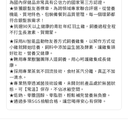
為國內保健品非常具有公信力的國家第三方認證。
★榮獲銀髮友善標章，為跨領域專家聯合評選，從營養
機能、質地特色、包裝備餐到品質管理，每一個環節都
符合銀髮族需求！
★挑選90天以上健康的青壯年紅羽土雞，飼養過程全程
不打生長激素、賀爾蒙。
★採用AI智能且動物友善方式飼養雞隻，以契作方式從
小雞就開始培養，飼料中添加益生菌及酵素，讓雞隻頭
好壯壯，營養又健康。
★聘用專業獸醫團隊人道飼養，用心呵護雞隻成長健
康。
★採用專業蒸氣不回流技術，食材蒸汽分離，真正不加
一滴水。
★專業熱穿透滅菌技術設備，未開封前產品處於無菌狀
態，可【常溫】保存，不佔冰箱空間。
★低鈉、零膽固醇、零脂肪，輕鬆補充營養無負擔。
★通過多項SGS檢驗合格，讓您喝得安心有保障。