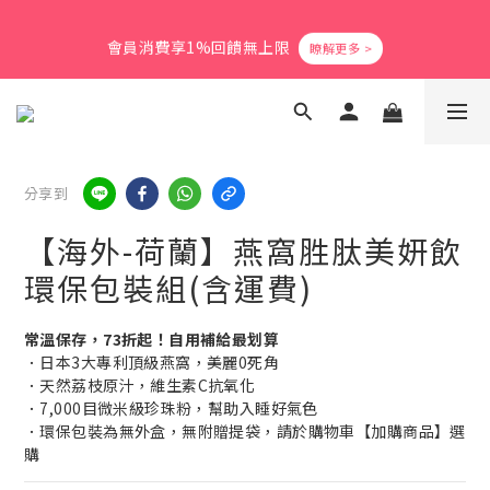
5
8
5
8
6
8
6
0
1
4
1
6
4
2
4
2
爸氣活力滿格✨滿額送好禮
4
7
4
9
7
5
7
5
會員消費享1%回饋無上限
0
3
:
0
5
:
3
1
:
3
1
3
6
3
8
6
4
6
4
立即搶購
日
時
分
秒
2
4
2
0
2
0
2
5
2
7
5
3
5
3
1
3
1
1
1
4
1
6
4
2
4
2
爸氣活力滿格✨滿額送好禮
0
2
0
0
0
3
:
0
5
:
3
1
:
3
1
立即搶購
1
日
時
分
秒
2
4
2
0
2
0
0
1
3
1
1
分享到
0
2
0
0
1
【海外-荷蘭】燕窩胜肽美妍飲
0
環保包裝組(含運費)
常溫保存，73折起！自用補給最划算
．日本3大專利頂級燕窩，美麗0死角
．天然荔枝原汁，維生素C抗氧化
．7,000目微米級珍珠粉，幫助入睡好氣色
．環保包裝為無外盒，無附贈提袋，請於購物車【加購商品】選
購