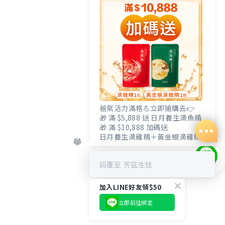
爸氣活力滿格💪立即搶購去👉
🎁 滿 $5,888 送 日月養生滴魚精
🎁 滿 $10,888 加碼送
日月養生滴雞精＋黃金蜆滴雞精
回覆至 芳茲生技
加入LINE好友領$50
立即前往綁定
立即購買