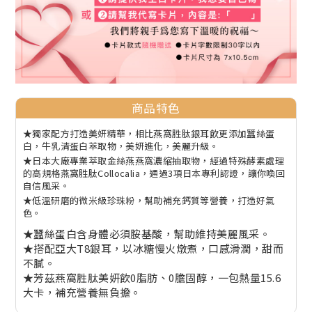
商品特色
★獨家配方打造美妍精華，相比燕窩胜肽銀耳飲更添加蠶絲蛋
白，牛乳清蛋白萃取物，美妍進化，美麗升級。
★日本大廠專業萃取金絲燕燕窩濃縮抽取物，經過特殊酵素處理
的高規格燕窩胜肽Collocalia，通過3項日本專利認證，讓你喚回
自信風采。
★低溫研磨的微米級珍珠粉，幫助補充鈣質等營養，打造好氣
色。
★蠶絲蛋白含身體必須胺基酸，幫助維持美麗風采。
★搭配亞大T8銀耳，以冰糖慢火燉煮，口感滑潤，甜而
不膩。
★芳茲燕窩胜肽美妍飲0脂肪、0膽固醇，一包熱量15.6
大卡，補充營養無負擔。