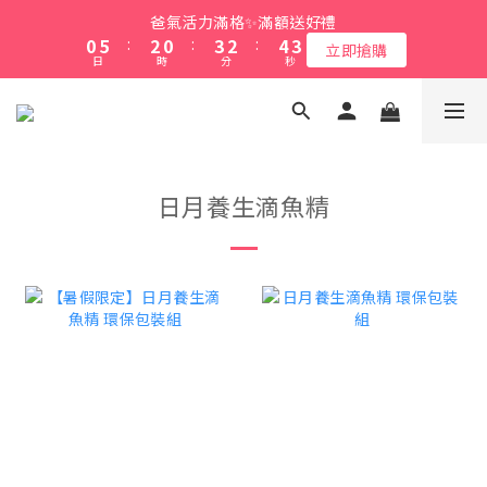
1
1
6
6
3
3
1
1
4
4
3
3
5
5
4
4
爸氣活力滿格✨滿額送好禮
爸氣活力滿格✨滿額送好禮
0
0
5
5
:
:
2
2
0
0
:
:
3
3
2
2
:
:
4
4
3
3
立即搶購
立即搶購
9
日
日
時
時
9
分
分
秒
秒
4
4
1
1
2
2
1
1
3
3
2
2
8
8
3
3
0
0
1
1
0
0
2
2
1
1
7
9
7
9
2
2
0
0
1
1
0
0
綁定LINE好友 立即領$50購物金
6
8
6
9
8
9
1
1
0
0
5
7
5
8
7
9
8
0
0
4
9
6
4
7
6
8
7
會員消費享1%回饋無上限
日月養生滴魚精
3
8
5
3
6
5
7
6
2
7
4
2
5
4
6
5
1
6
3
1
4
3
5
4
爸氣活力滿格✨滿額送好禮
0
5
:
2
0
:
3
2
:
4
3
立即搶購
日
時
分
秒
4
1
2
1
3
2
3
0
1
0
2
1
2
0
1
0
1
0
0