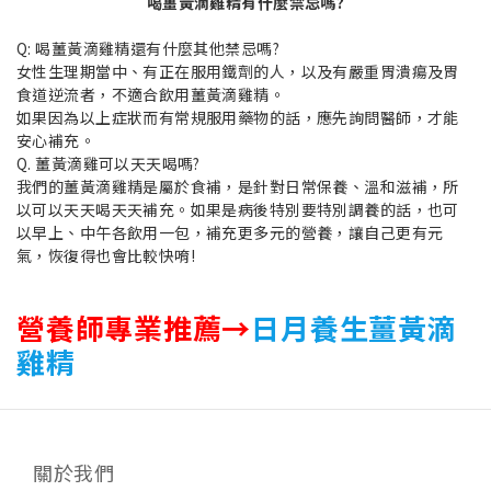
喝薑黃滴雞精有什麼禁忌嗎?
Q: 喝薑黃滴雞精還有什麼其他禁忌嗎?
女性生理期當中、有正在服用鐵劑的人，以及有嚴重胃潰瘍及胃
食道逆流者，不適合飲用薑黃滴雞精。
如果因為以上症狀而有常規服用藥物的話，應先詢問醫師，才能
安心補充。
Q. 薑黃滴雞可以天天喝嗎?
我們的薑黃滴雞精是屬於食補，是針對日常保養、溫和滋補，所
以可以天天喝天天補充。如果是病後特別要特別調養的話，也可
以早上、中午各飲用一包，補充更多元的營養，讓自己更有元
氣，恢復得也會比較快唷!
營養師專業推薦→
日月養生薑黃滴
雞精
關於我們