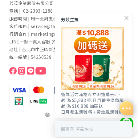
芳茂企業股份有限公司
電話 | 02-2393-1188
服務時間 | 周一至周五(國定假日除外) 9:00-17:30
芳茲生技
客戶服務 | service@fangzih.com
行銷合作 | marketing@fangzih.com
LINE一對一真人客服 @funs
地址 | 台北市中正區新生南路一段50號11樓
統一編號 | 54350539
爸氣活力滿格💪立即搶購去👉
🎁 滿 $5,888 送 日月養生滴魚精
🎁 滿 $10,888 加碼送
日月養生滴雞精＋黃金蜆滴雞精
$
TWD
回覆至 芳茲生技