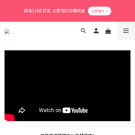
9
8
8
2
3
1
3
2
0
1
5
1
6
4
6
3
爸氣活力滿格✨滿額送好禮
8
7
7
9
1
2
0
2
綁定LINE好友 立即領$50購物金
1
0
4
:
0
5
:
3
5
:
2
立即搶購
7
6
6
9
8
0
1
1
0
日
時
分
秒
3
4
2
4
1
6
5
9
5
8
7
0
0
2
3
1
3
0
5
4
8
4
9
7
9
6
1
2
0
2
會員消費享1%回饋無上限
4
3
7
3
8
6
8
5
0
1
1
3
2
6
2
7
5
7
4
0
0
2
1
5
1
6
4
6
3
爸氣活力滿格✨滿額送好禮
1
0
4
:
0
5
:
3
5
:
2
立即搶購
0
日
時
分
秒
3
4
2
4
1
2
3
1
3
0
1
2
0
2
0
1
1
0
0