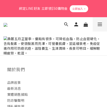
8
9
8
9
3
7
2
1
1
6
2
1
5
4
2
爸氣活力滿格✨滿額送好禮
7
8
7
8
2
6
1
0
綁定LINE好友 立即領$50購物金
0
5
:
1
9
:
0
4
:
3
1
立即搶購
6
7
6
9
7
1
5
0
日
時
分
秒
4
0
8
3
2
0
5
6
5
9
8
6
0
4
3
7
2
1
4
9
5
4
8
7
5
3
2
6
1
0
會員消費享1%回饋無上限
3
8
4
3
7
6
4
2
1
5
0
2
7
3
2
6
5
3
1
0
4
1
6
2
1
5
4
2
爸氣活力滿格✨滿額送好禮
0
3
0
5
:
1
9
:
0
4
:
3
1
立即搶購
2
日
時
分
秒
4
0
8
3
2
0
1
3
7
2
1
0
2
6
1
0
1
5
0
關於我們
0
4
3
2
品牌故事
1
最新消息
0
實體銷售據點
防詐騙聲明
隱私權政策