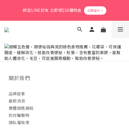
8
9
3
1
1
7
1
1
1
6
2
4
4
4
4
爸氣活力滿格✨滿額送好禮
7
8
2
0
0
6
0
0
綁定LINE好友 立即領$50購物金
0
5
:
1
3
:
3
9
:
3
3
立即搶購
6
7
9
9
9
9
1
5
日
時
分
秒
4
0
2
2
8
2
2
5
6
8
8
8
8
0
4
3
1
1
7
1
1
4
9
5
7
7
7
7
3
2
0
0
6
0
0
會員消費享1%回饋無上限
3
8
4
6
6
6
6
2
1
5
2
7
3
5
5
5
5
1
0
4
1
6
2
4
4
4
4
爸氣活力滿格✨滿額送好禮
0
3
0
5
:
1
3
:
3
9
:
3
3
立即搶購
2
日
時
分
秒
4
0
2
2
8
2
2
1
3
1
1
7
1
1
0
2
0
0
6
0
0
關於我們
1
5
0
4
3
品牌故事
2
最新消息
1
實體銷售據點
0
防詐騙聲明
隱私權政策