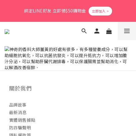
8
8
3
6
2
6
0
1
1
6
1
9
5
9
3
4
爸氣活力滿格✨滿額送好禮
7
7
9
2
5
1
5
0
綁定LINE好友 立即領$50購物金
0
5
:
0
8
:
4
8
:
2
3
立即搶購
6
6
8
9
1
4
0
4
日
時
分
秒
4
7
3
7
1
2
5
5
9
7
8
0
3
3
3
6
2
6
0
1
4
9
4
8
6
7
2
2
2
5
1
5
0
會員消費享1%回饋無上限
3
8
3
7
5
6
1
1
1
4
0
4
2
7
2
6
4
5
0
0
0
3
3
1
6
1
9
5
9
3
4
爸氣活力滿格✨滿額送好禮
2
2
0
5
:
0
8
:
4
8
:
2
3
立即搶購
1
1
日
時
分
秒
4
7
3
7
1
2
0
0
3
6
2
6
0
1
2
5
1
5
0
1
4
0
4
關於我們
0
3
3
2
2
1
1
品牌故事
0
0
最新消息
實體銷售據點
防詐騙聲明
隱私權政策