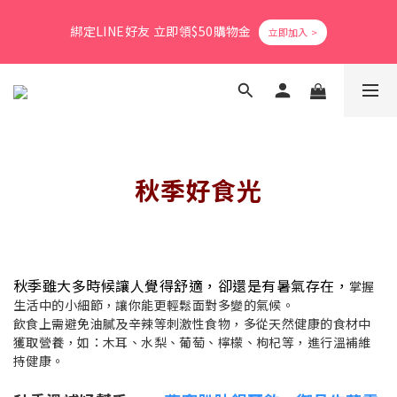
8
8
3
3
0
0
1
7
1
6
1
6
3
3
4
爸氣活力滿格✨滿額送好禮
7
7
9
9
2
2
0
6
綁定LINE好友 立即領$50購物金
0
5
:
0
5
:
2
2
:
3
9
立即搶購
6
6
8
8
9
1
1
5
日
時
分
秒
4
4
1
1
2
8
5
5
7
7
8
0
0
4
3
3
0
0
1
7
4
9
4
9
6
6
7
3
2
2
0
6
會員消費享1%回饋無上限
3
8
3
8
5
5
6
2
1
1
5
2
7
2
7
4
4
5
1
0
0
4
1
6
1
6
3
3
4
爸氣活力滿格✨滿額送好禮
0
3
0
5
:
0
5
:
2
2
:
3
9
立即搶購
2
日
時
分
秒
秋季好食光
4
4
1
1
2
8
1
3
3
0
0
1
7
0
2
2
0
6
1
1
5
0
0
4
3
秋季雖大多時候讓人覺得舒適，卻還是有暑氣存在，
掌握
2
生活中的小細節，讓你能更輕鬆面對多變的氣候。
1
飲食上需避免油膩及辛辣等刺激性食物，多從天然健康的食材中
0
獲取營養，如：木耳、水梨、葡萄、檸檬、枸杞等，進行溫補維
持健康。