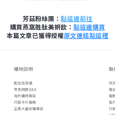
芳茲粉絲團：
點這邊前往
購買燕窩胜肽美妍飲：
點這邊購買
本篇文章已獲得授權
原文連結點這裡
購物說明
聯
配送及貨運
芳
常見問題Q&A
電話
海外購物專區
服務
代寫卡片服務
客戶
企業大量採購專區
行銷
LI