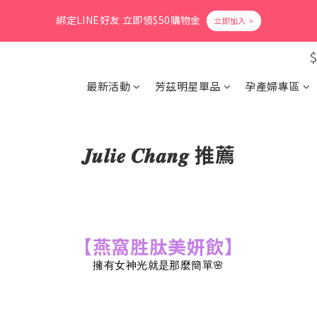
1
6
3
2
4
7
4
3
0
1
4
6
8
7
9
1
9
4
1
0
5
:
2
1
:
3
6
:
9
3
爸氣活力滿格✨滿額送好禮
立即搶購
2
0
3
綁定LINE好友 立即領$50購物金
5
7
6
8
0
8
3
日
時
分
秒
0
4
1
0
2
5
8
2
1
2
4
9
6
5
7
7
2
3
0
1
4
7
1
0
1
3
8
5
4
6
9
6
1
2
0
3
6
會員消費享1%回饋無上限
0
0
2
7
4
3
5
8
5
0
1
2
5
1
6
3
2
4
7
最新活動
芳茲明星單品
孕產婦專區
4
0
1
4
0
5
:
2
1
:
3
6
:
3
爸氣活力滿格✨滿額送好禮
立即搶購
0
3
日
時
分
秒
4
1
0
2
5
2
2
3
0
1
4
1
1
2
0
3
𝑱𝒖𝒍𝒊𝒆 𝑪𝒉𝒂𝒏𝒈 推薦
0
0
1
2
0
1
0
【燕窩胜肽美妍飲】
擁有女神光就是那麼簡單🌸