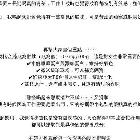
重要～長期喝真的有差，工作上妝時也覺得妝容都特別有質感，整
白，我喝起來都會覺得有一些常見的腥味，可是芳茲的燕窩胜肽美
再幫大家畫個重點～～～
高規格金絲燕窩胜肽（燕窩酸）107mg/100g，這是對女生非常重要
✔️水解膠原蛋白與蠶絲蛋白，維持好氣色
✔️微米級珍珠粉，可以補充鈣質
✔️鮮採亞大T8台灣原生銀耳，幫助消化
✔荔枝原汁，含有維生素C，且還有清甜的香味
難怪喝起來那麼清甜不膩～～～又滑順！
我有時候因為工作需要趕著出門，它的好攜帶小包裝的優點真的很加
起飲用，我覺得味道也是蠻有層次感的，真心覺得非常適合忙碌
都可以攝取到最具價值的營養成分。
在這裡推薦給每一位愛美的朋友們喔🌸