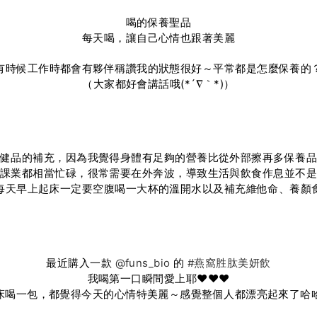
喝的保養聖品
每天喝，讓自己心情也跟著美麗
有時候工作時都會有夥伴稱讚我的狀態很好～平常都是怎麼保養的
（大家都好會講話哦(*´∇｀*)）
健品的補充，因為我覺得身體有足夠的營養比從外部擦再多保養
課業都相當忙碌，很常需要在外奔波，導致生活與飲食作息並不
每天早上起床一定要空腹喝一大杯的溫開水以及補充維他命、養顏食
最近購入一款
@funs_bio
的
#燕窩胜肽美妍飲
我喝第一口瞬間愛上耶❤️❤️❤️
床喝一包，都覺得今天的心情特美麗～感覺整個人都漂亮起來了哈哈