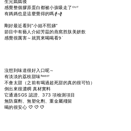
生完嫣嫣後
感覺整個膠原蛋白都被小孩吸走了ᴼᵁᵀ
有媽媽也是這麼覺得的嗎 ᵒ̴̶̷̥́~ᵒ̴̶̷̣̥̀
剛好最近看到”小姐不熙娣”
節目中有藝人介紹芳茲的燕窩胜肽美妍飲
感覺很厲害～就買來喝喝看𖠚ᐝ
沒想到味道很好入口呢～
有淡淡的荔枝甜味ˢᵂᴱᴱᵀ
不會太甜（之前有喝過超死甜的真的很可怕）
倒出來很濃稠 真材實料
它通過SGS 認證、373 項檢測項目
無防腐劑、無塑化劑、重金屬殘留
喝的很安心‎ ♡̆̈ ♡̆̈ ♡̆̈