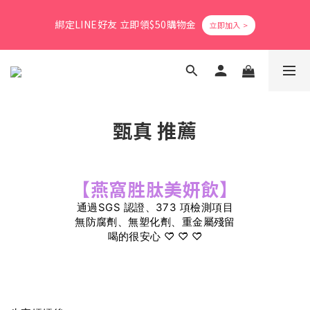
8
8
9
8
9
3
0
1
1
6
3
1
2
1
2
4
爸氣活力滿格✨滿額送好禮
7
9
7
8
7
8
2
0
綁定LINE好友 立即領$50購物金
0
5
:
2
0
:
1
0
:
1
3
立即搶購
6
8
6
7
6
7
9
1
日
時
分
秒
4
1
0
0
2
5
7
5
6
5
6
8
0
3
0
1
4
9
6
4
5
4
5
7
2
0
會員消費享1%回饋無上限
3
8
5
3
4
3
4
6
1
2
7
4
2
3
2
3
5
0
1
6
3
1
2
1
2
4
爸氣活力滿格✨滿額送好禮
甄真 推薦
0
5
:
2
0
:
1
0
:
1
3
立即搶購
日
時
分
秒
4
1
0
0
2
3
0
1
2
0
【燕窩胜肽美妍飲】
1
0
通過SGS 認證、373 項檢測項目
無防腐劑、無塑化劑、重金屬殘留
喝的很安心‎ ♡̆̈ ♡̆̈ ♡̆̈