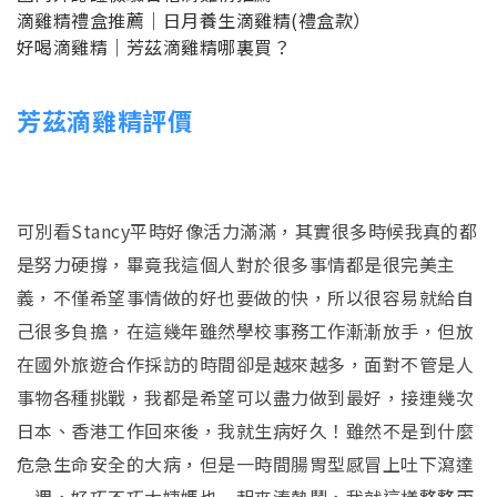
滴雞精禮盒推薦｜日月養生滴雞精(禮盒款）
好喝滴雞精｜芳茲滴雞精哪裏買？
芳茲滴雞精評價
可別看Stancy平時好像活力滿滿，其實很多時候我真的都
是努力硬撐，畢竟我這個人對於很多事情都是很完美主
義，不僅希望事情做的好也要做的快，所以很容易就給自
己很多負擔，在這幾年雖然學校事務工作漸漸放手，但放
在國外旅遊合作採訪的時間卻是越來越多，面對不管是人
事物各種挑戰，我都是希望可以盡力做到最好，接連幾次
日本、香港工作回來後，我就生病好久！雖然不是到什麼
危急生命安全的大病，但是一時間腸胃型感冒上吐下瀉達
一週，好巧不巧大姨媽也一起來湊熱鬧，我就這樣整整兩