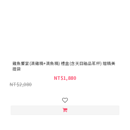
雞魚饗宴(滴雞精+滴魚精) 禮盒(含天目釉品茗杯) 贈精美
提袋
NT$1,880
NT$2,080