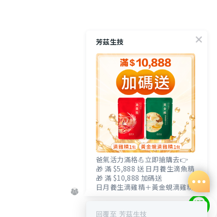
芳茲生技
爸氣活力滿格💪立即搶購去👉
🎁 滿 $5,888 送 日月養生滴魚精
🎁 滿 $10,888 加碼送
日月養生滴雞精＋黃金蜆滴雞精
回覆至 芳茲生技