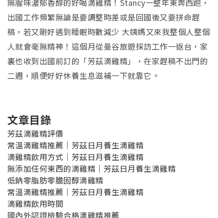
無腥味濃郁香醇的好喝滴雞精！Stancy一整年東奔西跑，
出國工作頻繁無論是要調整時差或是回國後又要拼命趕
稿，若又剛好遇到睡眠時數減少 大姨媽又來我整個人整個
人就會毫無精神！這個月從曼谷旅遊採訪工作一返台，家
裏也收到出國前訂的「芳茲滴雞精」，在家趕稿不出門的
二週，順便好好休養生息滋補一下就靠它。
文章目錄
芳茲滴雞精評價
常溫滴雞精推薦｜芳茲日月養生滴雞精
滴雞精飲用方式｜芳茲日月養生滴雞精
無添加任何東西的滴雞精｜芳茲日月養生滴雞精
低鈉零脂肪零膽固醇滴雞精
常溫滴雞精推薦｜芳茲日月養生滴雞精
滴雞精飲用時間
國內外認證檢驗合格滴雞精推薦