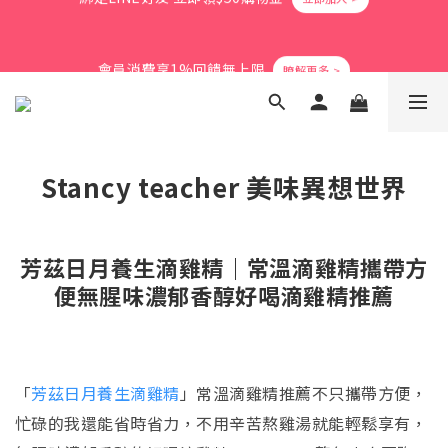
5
9
5
8
6
3
1
0
1
5
1
9
4
7
6
2
爸氣活力滿格✨滿額送好禮
4
8
4
7
9
5
2
0
會員消費享1%回饋無上限
0
4
:
0
8
:
3
6
:
5
1
3
7
3
6
9
8
4
立即搶購
1
日
時
分
秒
3
7
2
5
4
0
2
6
2
5
8
7
3
0
2
6
1
4
3
1
5
1
9
4
7
6
2
爸氣活力滿格✨滿額送好禮
1
5
0
3
2
0
4
:
0
8
:
3
6
:
5
1
立即搶購
0
4
2
1
日
時
分
秒
3
7
2
5
4
0
3
1
0
2
6
1
4
3
2
0
Stancy teacher 美味異想世界
1
5
0
3
2
1
0
4
2
1
0
3
1
0
2
0
芳茲日月養生滴雞精｜常溫滴雞精攜帶方
1
0
便無腥味濃郁香醇好喝滴雞精推薦
「
芳茲日月養生滴雞精
」常溫滴雞精推薦不只攜帶方便，
忙碌的我還能省時省力，不用辛苦熬雞湯就能輕鬆享有，