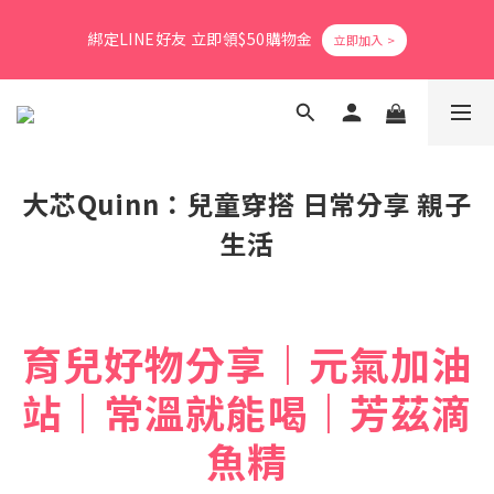
8
8
8
8
3
0
0
6
1
6
1
3
1
3
1
9
爸氣活力滿格✨滿額送好禮
7
7
9
7
9
7
2
5
綁定LINE好友 立即領$50購物金
0
5
:
0
2
:
0
2
:
0
8
6
6
8
6
8
6
立即搶購
1
4
日
時
分
秒
4
1
1
7
5
5
7
5
7
5
0
3
3
0
0
6
4
9
4
6
4
6
4
2
會員消費享1%回饋無上限
2
5
3
8
3
5
3
5
3
1
1
4
2
7
2
4
2
4
2
0
0
3
1
6
1
3
1
3
1
9
爸氣活力滿格✨滿額送好禮
2
大芯Quinn：兒童穿搭 日常分享 親子
0
5
:
0
2
:
0
2
:
0
8
立即搶購
1
日
時
分
秒
4
1
1
7
生活
0
3
0
0
6
2
5
1
4
0
3
2
育兒好物分享｜元氣加油
1
0
站｜常溫就能喝｜芳茲滴
魚精