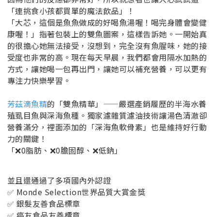
「連挑食小孩都買單的魔法飲品」！
「大芯，這個是魚魚做成的好喝魚湯喔！喝完身體會變健
康喔！」指著包裝上的雙魚圖案，這樣告訴她。一開始真
的很擔心她無法接受，沒想到，完全沒有魚腥味，她的接
受度也非常的高。現在每天早晨，我們都會用隔水加熱的
方式，讓她喝一包再出門，讓她可以補充營養，可以更有
專注力快樂學習。
芳茲滴魚精
的「雙魚精華」——嚴選產銷履歷的半海水養
殖虱目魚與深海魚種。獨家濾雜質濾油技術讓湯色清澈卻
營養滿分，裡面添加的「深海魚軟骨素」也是維持好行動
力的關鍵！
「❌0脂肪、❌0膽固醇、❌低鈉」
並且還通過了多項國內外認證
✅ Monde Selection世界品質大賞金獎
✅ 銀髮友善食品標章
✅ 癌友食品友善標章