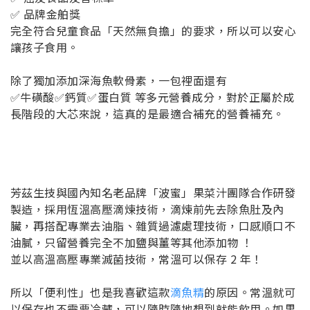
✅ 品牌金舶獎
完全符合兒童食品「天然無負擔」的要求，所以可以安心
讓孩子食用。
除了獨加添加深海魚軟骨素，一包裡面還有
✅牛磺酸✅鈣質✅蛋白質 等多元營養成分，對於正屬於成
長階段的大芯來說，這真的是最適合補充的營養補充。
芳茲生技與國內知名老品牌「波蜜」果菜汁團隊合作研發
製造，採用恆溫高壓滴煉技術，滴煉前先去除魚肚及內
臟，再搭配專業去油脂、雜質過濾處理技術，口感順口不
油膩，只留營養完全不加鹽與薑等其他添加物 ！
並以高溫高壓專業滅菌技術，常溫可以保存 2 年！
所以「便利性」也是我喜歡這款
滴魚精
的原因。常溫就可
以保存也不需要冷藏，可以隨時隨地想到就能飲用。如果