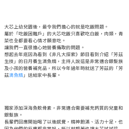
大芯上幼兒園後，最令我們擔心的就是吃飯問題。
屬於「吃飯困難戶」的大芯吃飯只喜歡吃白飯，肉類，青
菜也全都要看心情才願意吃。
讓我們一直很擔心她營養攝取的問題。
想起去年底因為看到《非凡大探索》節目看到介紹「芳茲
生技」的日月養生滴魚精，主持人說這是非常適合銀髮族
及小孩的營養補充品，所以今年過年時就送了芳茲的「芳
茲
滴魚精
」送給家中長輩。
獨家添加深海魚軟骨素，非常適合需要補充鈣質的兒童和
銀髮族。
長輩們回應開始喝了以後感覺，精神飽滿、活力十足，也
因為他們的反應都非常好，所以就想著也讓大芯試試這