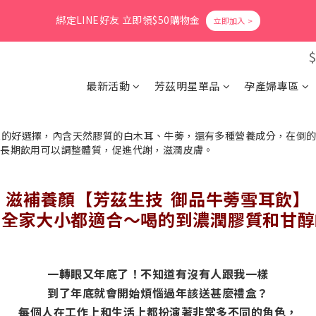
1
4
2
2
4
5
6
8
1
1
2
3
5
6
9
7
7
9
0
3
:
1
1
:
3
4
:
5
7
爸氣活力滿格✨滿額送好禮
立即搶購
0
0
1
2
4
綁定LINE好友 立即領$50購物金
5
8
6
6
8
9
日
時
分
秒
2
0
0
2
3
4
6
0
1
3
4
7
5
5
7
8
9
1
1
2
3
5
0
2
3
6
4
4
6
7
8
0
0
1
2
4
會員消費享1%回饋無上限
1
2
5
3
3
5
6
7
9
0
1
3
0
1
4
2
2
4
5
6
8
最新活動
芳茲明星單品
孕產婦專區
0
2
0
3
:
1
1
:
3
4
:
5
7
爸氣活力滿格✨滿額送好禮
立即搶購
1
日
時
分
秒
2
0
0
2
3
4
6
0
1
1
2
3
5
0
0
1
2
4
0
1
3
0
2
1
滋補養顏【芳茲生技 御品牛蒡雪耳飲】
0
！全家大小都適合～喝的到濃潤膠質和甘醇
一轉眼又年底了！不知道有沒有人跟我一樣
到了年底就會開始煩惱過年該送甚麼禮盒？
每個人在工作上和生活上都扮演著非常多不同的角色，