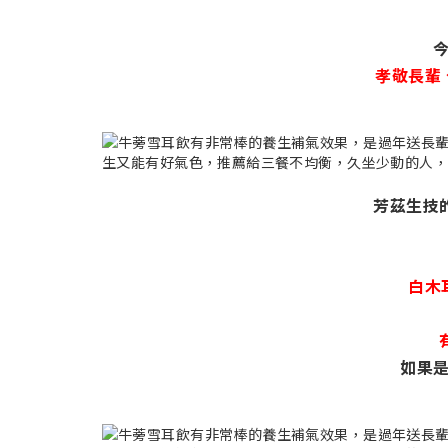
孝敬長輩
芳茲生技
白木
如果