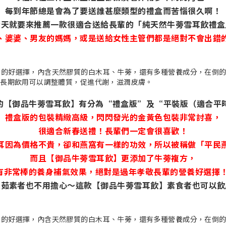
每到年節總是會為了要送誰甚麼類型的禮盒而苦惱很久啊！
今天就要來推薦一款很適合送給長輩的「純天然牛蒡雪耳飲禮盒
、婆婆、男友的媽媽，或是送給女性主管們都是絕對不會出錯
的【御品牛蒡雪耳飲】有分為“禮盒版”及“平裝版（適合平
禮盒版的包裝精緻高級，閃閃發光的金黃色包裝非常討喜，
很適合新春送禮！長輩們一定會很喜歡！
耳因為價格不貴，卻和燕窩有一樣的功效，所以被稱做「平民
而且【御品牛蒡雪耳飲】更添加了牛蒡複方，
有非常棒的養身補氣效果，絕對是過年孝敬長輩的營養好選擇
是茹素者也不用擔心～這款【御品牛蒡雪耳飲】素食者也可以飲