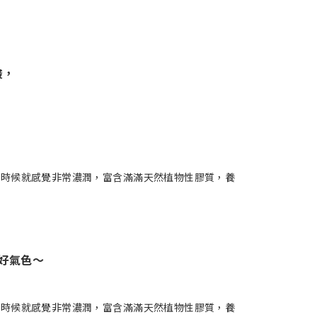
酸，
，
好氣色～