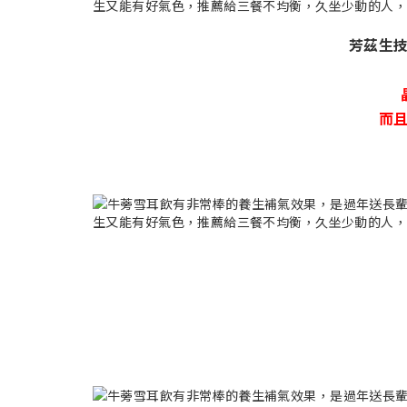
芳茲生
而