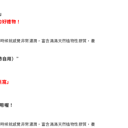
」
的好禮物！
時自用）”
燕窩」
！
用喔！