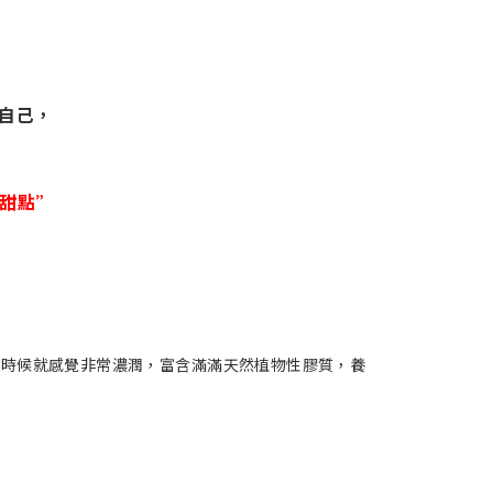
自己，
緻甜點”