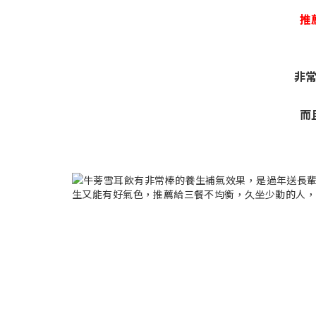
推
非
而