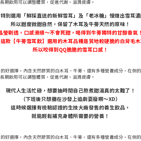
技特別選用「鮮採直送的新鮮雪耳」及「老冰糖」慢燉出雪耳濃
所以甜度微甜自然，保留了木耳及牛蒡天然的原味！
晶瑩剔透，口感滑順～不會死甜，喝得到牛蒡獨特的甘醇香氣
且這款【牛蒡雪耳飲】選用的木耳品種是質地較硬脆的白背毛木
所以咬得到QQ脆脆的雪耳口感！
現代人生活忙碌，想要抽時間自己熬煮甜湯真的太難了！
（下班後只想攤在沙發上追劇耍廢啊～XD）
這時候選擇有檢驗認證的生技大廠發售的養生飲品，
就能輕鬆補充身體所需要的營養！