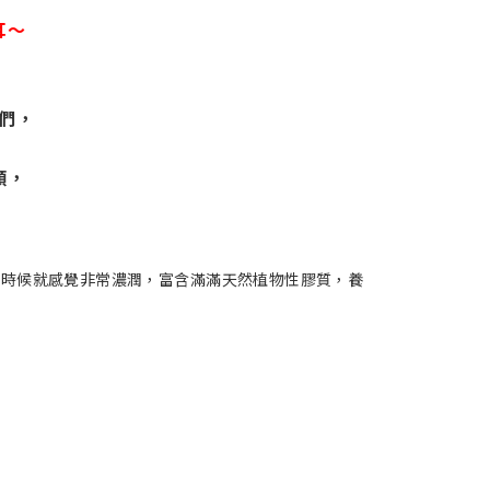
耳～
們，
顏，