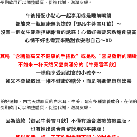
午後搭配小點心一起享用或是睡前嘴饞
都能來一瓶健康無負擔的【御品牛蒡雪耳飲】～
信沒有一個女生能夠拒絕甜食的誘惑！心情好需要來點甜食犒賞
心情不好也需要來點甜食安慰自己～XD
其喝“含糖量高又不健康的手搖飲”或是吃“容易發胖的精
不如來一杯天然又營養滿分的【牛蒡雪耳飲】
一樣能享受到甜食的小確幸～
卻又不會攝取進一堆不健康的糖分，而是喝進健康與營養
因為這款【御品牛蒡雪耳飲】不僅有適合送禮的禮盒版，
也有推出適合自留飲用的平裝版！
所以和我一樣一天不吃甜食就不開心的甜食控～