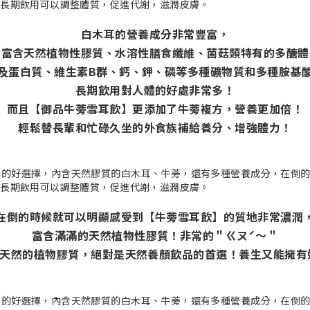
白木耳的營養成分非常豐富，
富含天然植物性膠質、水溶性膳食纖維、菌菇類特有的多醣體
及蛋白質、維生素B群、鈣、鉀、磷等多種礦物質和多種胺基
長期飲用對人體的好處非常多！
而且【御品牛蒡雪耳飲】更添加了牛蒡複方，營養更加倍！
輕鬆替長輩和忙碌久坐的外食族補給養分、增強體力！
在倒的時候就可以明顯感受到【牛蒡雪耳飲】的質地非常濃潤
富含滿滿的天然植物性膠質！非常的＂ㄍㄡˊ～＂
%純天然的植物膠質，絕對是天然養顏飲品的首選！養生又能擁有