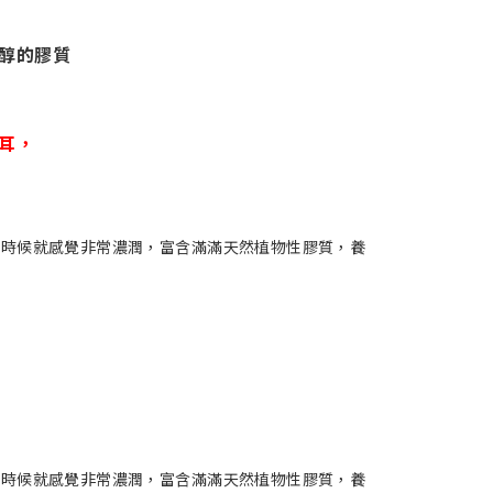
醇的膠質
！
耳，