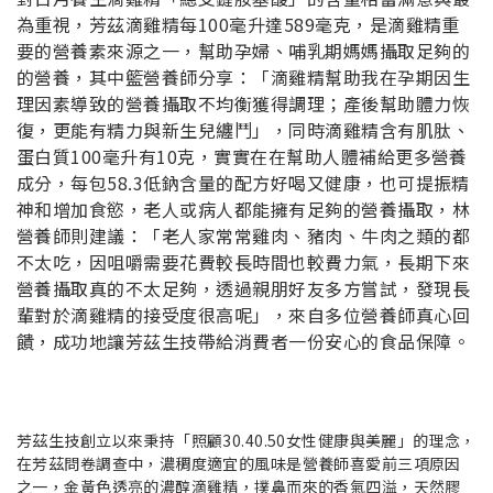
為重視，芳茲滴雞精每100毫升達589毫克，是滴雞精重
要的營養素來源之一，幫助孕婦、哺乳期媽媽攝取足夠的
的營養，其中籃營養師分享：「滴雞精幫助我在孕期因生
理因素導致的營養攝取不均衡獲得調理；產後幫助體力恢
復，更能有精力與新生兒纏鬥」，同時滴雞精含有肌肽、
蛋白質100毫升有10克，實實在在幫助人體補給更多營養
成分，每包58.3低鈉含量的配方好喝又健康，也可提振精
神和增加食慾，老人或病人都能擁有足夠的營養攝取，林
營養師則建議：「老人家常常雞肉、豬肉、牛肉之類的都
不太吃，因咀嚼需要花費較長時間也較費力氣，長期下來
營養攝取真的不太足夠，透過親朋好友多方嘗試，發現長
輩對於滴雞精的接受度很高呢」，來自多位營養師真心回
饋，成功地讓芳茲生技帶給消費者一份安心的食品保障。
芳茲生技創立以來秉持「照顧30.40.50女性健康與美麗」的理念，
在芳茲問卷調查中，濃稠度適宜的風味是營養師喜愛前三項原因
之一，金黃色透亮的濃醇滴雞精，撲鼻而來的香氣四溢，天然膠