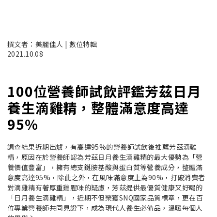
撰文者：美麗佳人 | 數位特輯
2021.10.08
100位營養師試飲評鑑芳茲日月
養生滴雞精，整體滿意度高達
95%
調查結果近期出爐，有高達95%的營養師試飲後推薦芳茲滴雞
精，原因在於營養師認為芳茲日月養生滴雞精的最大優勢為「營
養價值豐富」，擁有總支鏈胺基酸與蛋白質等營養成分，整體滿
意度高達95%，除此之外，在風味滿意度上為90%，打破消費者
對滴雞精有著厚重雞腥味的疑慮，芳茲提供最優質健康又好喝的
「日月養生滴雞精」，近期不但榮獲SNQ國家品質標章，更在百
位專業營養師共同見證下，成為現代人養生必備品，溫暖每個人