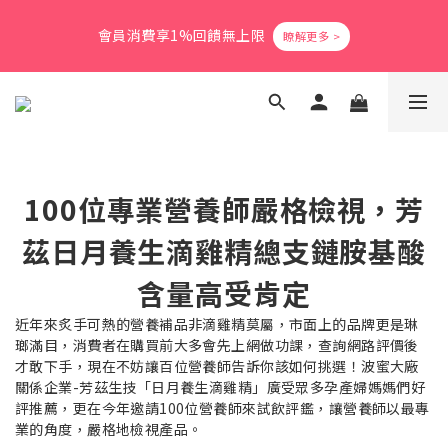
5
6
7
6
6
9
7
3
1
2
3
2
2
5
3
9
爸氣活力滿格✨滿額送好禮
4
5
6
5
5
8
6
2
會員消費享1%回饋無上限
0
1
:
2
1
:
1
4
:
2
8
3
4
5
4
4
7
5
立即搶購
1
日
時
分
秒
0
1
0
0
3
1
7
2
3
4
3
3
6
4
0
0
2
0
6
1
2
3
2
2
5
3
9
爸氣活力滿格✨滿額送好禮
1
5
0
1
:
2
1
:
1
4
:
2
8
立即搶購
0
4
日
時
分
秒
0
1
0
0
3
1
7
3
0
2
0
6
2
1
5
1
100位專業營養師嚴格檢視，芳
0
4
0
3
茲日月養生滴雞精總支鏈胺基酸
2
1
含量高受肯定
0
近年來炙手可熱的營養補品非滴雞精莫屬，市面上的品牌更是琳
瑯滿目，消費者在購買前大多會先上網做功課，查詢網路評價後
才敢下手，現在不妨讓百位營養師告訴你該如何挑選！波蜜大廠
關係企業-芳茲生技「日月養生滴雞精」廣受眾多孕產婦媽媽們好
評推薦，更在今年邀請100位營養師來試飲評鑑，讓營養師以最專
業的角度，嚴格地檢視產品。