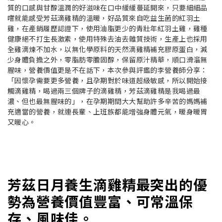
質的口感與甘醇溫潤的好滋味在口中緩緩蔓延開來，只要細細品
嚐就能感受芳茲滴雞精的溫暖，好品質來自吃益生菌的紅羽土
雞，在產銷履歷認證下，使用油脂更少的青壯年紅羽土雞，雞種
健康絕不打生長激素，使用特殊去油去雜質技術，生產上也採用
全雞滴煉不加水，以無化學原料的天然滴雞精補充膠原蛋白，減
少身體負擔之外，零脂肪零膽固醇，保留原汁精華，順口滑溜無
腥味，營養價值更是不在話下，本次參與評鑑的李營養師分享：
「因懷孕需要更多營養，且孕期對於味道超級敏感，所以開始接
觸滴雞精，喝過兩三個牌子的滴雞精，芳茲滴雞精是我喝過最
濃、但也最無腥味的」，在孕期期間大大幫助許多辛苦的媽媽補
充適當的營養，就連長輩、上班族都能增強身體元氣，暖身暖胃
又暖心。
芳茲日月養生滴雞精最突出的優
勢為營養價值豐富、可常溫保
存、風味佳。