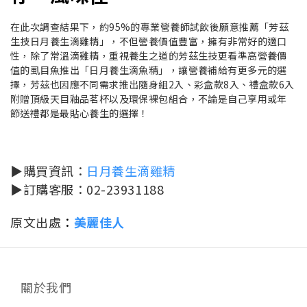
在此次調查結果下，約95%的專業營養師試飲後願意推薦「芳茲
生技日月養生滴雞精」，不但營養價值豐富，擁有非常好的適口
性，除了常溫滴雞精，重視養生之道的芳茲生技更看準高營養價
值的虱目魚推出「日月養生滴魚精」，讓營養補給有更多元的選
擇，芳茲也因應不同需求推出隨身組2入、彩盒款8入、禮盒款6入
附贈頂級天目釉品茗杯以及環保裸包組合，不論是自己享用或年
節送禮都是最貼心養生的選擇！
▶購買資訊：
日月養生滴雞精
▶訂購客服：02-23931188
原文出處
：
美麗佳人
關於我們