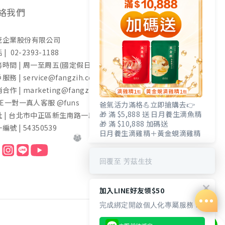
絡我們
茂企業股份有限公司
 | 02-2393-1188
時間 | 周一至周五(國定假日除外) 9:00-17:30
服務 | service@fangzih.com
合作 | marketing@fangzih.com
NE一對一真人客服 @funs
爸氣活力滿格💪立即搶購去👉
🎁 滿 $5,888 送 日月養生滴魚精
址 | 台北市中正區新生南路一段50號11樓
🎁 滿 $10,888 加碼送
編號 | 54350539
日月養生滴雞精＋黃金蜆滴雞精
回覆至 芳茲生技
加入LINE好友領$50
完成綁定開啟個人化專屬服務 🎁