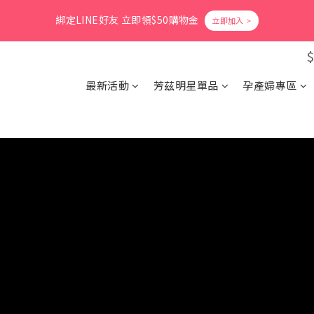
1
6
2
9
3
8
1
5
3
6
0
5
2
6
7
8
6
0
5
:
1
8
:
2
7
:
0
4
爸氣活力滿格✨滿額送好禮
立即搶購
2
5
4
1
綁定LINE好友 立即領$50購物金
5
6
7
5
9
日
時
分
秒
4
0
7
1
6
3
1
4
3
0
4
9
5
6
4
8
3
6
0
5
2
0
3
2
3
8
4
5
3
7
2
5
4
1
會員消費享1%回饋無上限
2
1
2
7
3
4
9
2
6
1
4
3
0
1
0
1
6
2
9
3
8
1
5
最新活動
芳茲明星單品
孕產婦專區
0
3
2
0
0
5
:
1
8
:
2
7
:
0
4
爸氣活力滿格✨滿額送好禮
立即搶購
2
1
日
時
分
秒
4
0
7
1
6
3
1
0
3
6
0
5
2
0
2
5
4
1
1
4
3
0
0
3
2
2
1
1
0
0