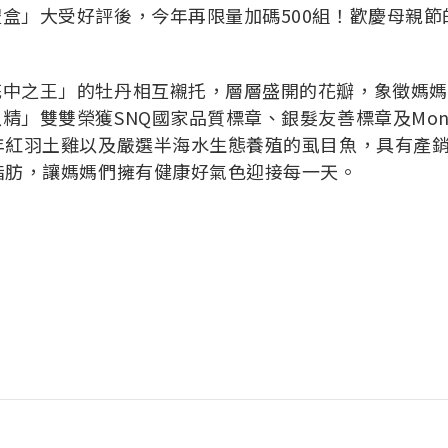
盒」大受好評後，今年再限量加碼500組！歡慶母親
花中之王」的牡丹相互襯托，層層盛開的花瓣，象徵媽媽
雙雙榮獲SNQ國家品質標章、銀髮友善標章及Monde 
年紅羽土雞以及嚴選半海水生態養殖的虱目魚，具有產
脂肪，讓媽媽們擁有健康好氣色迎接每一天。