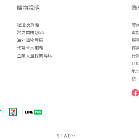
購物說明
聯
配送及貨運
芳
常見問題Q&A
電話
海外購物專區
服務
代寫卡片服務
客戶
企業大量採購專區
行銷
LI
地
統一
$
TWD