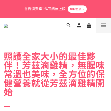
1
1
3
3
1
1
4
4
1
1
6
6
9
9
爸氣活力滿格✨滿額送好禮
爸氣活力滿格✨滿額送好禮
0
0
2
2
:
:
0
0
9
9
:
:
3
3
0
0
:
:
5
5
8
8
立即搶購
立即搶購
9
日
日
9
時
時
分
分
9
秒
秒
1
1
8
8
2
2
4
4
7
7
8
8
8
0
0
7
7
1
1
3
3
6
6
7
9
7
7
6
6
0
0
2
2
5
5
綁定LINE好友 立即領$50購物金
6
8
6
9
6
5
5
1
1
4
4
5
7
5
8
5
4
4
0
0
3
3
4
6
4
7
4
9
3
3
2
2
會員消費享1%回饋無上限
3
5
3
6
3
8
2
2
1
1
照護全家大小的最佳夥
2
4
2
5
2
7
1
1
0
0
1
3
1
4
1
6
9
爸氣活力滿格✨滿額送好禮
0
0
伴！芳茲滴雞精，無腥味
0
2
:
0
9
:
3
0
:
5
8
立即搶購
日
時
分
秒
1
8
2
4
7
常溫也美味，全方位的保
0
7
1
3
6
健營養就從芳茲滴雞精開
6
0
2
5
5
1
4
始
4
0
3
3
2
2
1
1
0