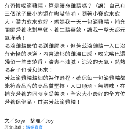
有習慣喝滴雞精，算是續命雞精嗎？（誤）自己有
三個孩子最小的還在嗷嗷待哺，隨著小寶愈來愈
大，體力愈來愈好，媽媽我一天一包滴雞精，補充
關鍵營養吃對早餐、養生精華飲，讓我一整天都元
氣滿滿！
喝滴雞精最怕喝到雞腥味，但芳茲滴雞精一入口沒
有奇怪的味道，內含濃郁的雞湯口感，喝完嘴巴還
殘留一些窯燒香，清爽不油膩，涼涼的天氣，熱熱
喝身子也暖和起來！
芳茲滴雞精精細的製作過程，確保每一包滴雞精都
能符合品牌的高品質堅持，入口順滑、無腥味，在
補充營養的同時享受美味，全家大小最好的全方位
營養保健品，首選芳茲滴雞精！
文／Soya 整理／Joy
原文出處：
媽媽寶寶