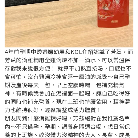
4年前孕期中透過婦幼展和KOL介紹認識了芳茲，而
芳茲的滴雞精用全雞滴煉不加一滴水、可以常溫保
存對我來說很方便！ 就算不加熱直接喝，口感也不
會可怕，沒有雞湯冷掉會浮一層油的感覺～自己孕
期及產後每天一包，早上空腹時喝一包補充精氣
神，有時候我會加在湯裡面一起喝，讓自己吃得好
的同時也補充營養，現在上班也持續飲用，精神體
力也維持很好，輕鬆調整成活力體質！
朋友問到什麼滴雞精好喝，芳茲絕對在我推薦名單
內～不只備孕、孕期、調養身體適合喝，想日常保
養的上班族、較沒體力沒精神的大人、長輩、成長