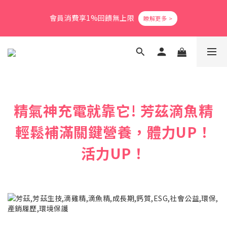
5
6
6
5
5
0
0
0
1
6
2
2
6
1
1
6
爸氣活力滿格✨滿額送好禮
4
9
5
5
9
4
4
9
會員消費享1%回饋無上限
0
5
:
1
1
:
5
0
:
0
5
3
8
4
4
8
3
3
8
立即搶購
日
時
分
秒
4
0
0
4
4
2
7
3
3
7
2
2
7
3
3
3
1
6
2
2
6
1
1
6
爸氣活力滿格✨滿額送好禮
2
2
2
0
5
:
1
1
:
5
0
:
0
5
立即搶購
1
1
1
日
時
分
秒
4
0
0
4
4
0
0
0
3
3
3
2
2
2
1
1
1
精氣神充電就靠它! 芳茲滴魚精
0
0
0
輕鬆補滿關鍵營養，體力UP！
活力UP！