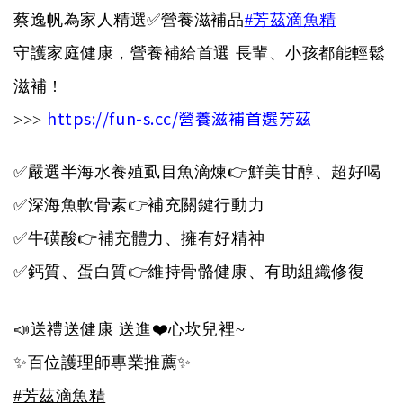
蔡逸帆為家人精選✅營養滋補品
#芳茲滴魚精
守護家庭健康，營養補給首選 長輩、小孩都能輕鬆
滋補 !
https://fun-s.cc/營養滋補首選芳茲
>>>
✅嚴選半海水養殖虱目魚滴煉👉鮮美甘醇、超好喝
✅深海魚軟骨素👉補充關鍵行動力
✅牛磺酸👉補充體力、擁有好精神
✅鈣質、蛋白質👉維持骨骼健康、有助組織修復
📣送禮送健康 送進❤️心坎兒裡~
✨百位護理師專業推薦✨
#芳茲滴魚精