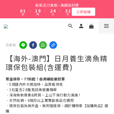
0
1
:
1
9
:
2
4
:
6
4
立即搶購
4
2
1
2
2
3
5
爸氣活力滿格✨滿額送好禮
9
日
時
分
秒
0
0
8
1
3
5
3
3
1
0
1
:
1
9
:
2
4
:
8
9
9
立即搶購
7
0
2
4
2
2
0
日
時
分
秒
0
0
8
1
3
7
8
8
9
6
1
綁定LINE好友 立即領$50購物金
3
1
9
1
7
0
2
6
7
7
8
5
0
2
0
8
0
6
1
5
6
6
7
9
4
1
9
7
5
0
4
5
5
6
8
3
0
會員消費享1%回饋無上限
8
6
4
3
4
4
5
7
2
7
5
3
2
3
3
4
6
分享到
1
6
4
2
1
2
2
3
5
爸氣活力滿格✨滿額送好禮
0
5
3
1
0
1
:
1
9
:
2
4
:
【海外-澳門】日月養生滴魚精
立即搶購
4
2
日
時
分
秒
0
0
0
8
1
3
3
1
環保包裝組(含運費)
7
0
2
2
0
6
1
1
5
0
常溫保存，77折起！自用補給最划算
0
4
．5項國內外大獎加持，品質看得見
3
．1包富含2.8隻虱目魚營養精華
2
．深海魚軟骨素&鈣質，上山下海行動力滿滿 !
．天然低鈉，6個月以上寶寶副食品也適用
1
．環保包裝為無外盒，無附贈提袋，請於購物車【加購商品】選
0
購