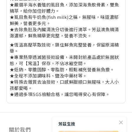
★嚴選半海水養殖的虱目魚，添加深海魚軟骨素，雙魚
精萃，給你加倍好體力。
★虱目魚有牛奶魚(fish milk)之稱，無腥味，味道濃郁
鮮美，營養更多元。
★去除魚肚及內臟清洗分切後進行滴萃。芳茲滴魚精清
澈濃郁，鮮魚精華更完整，營養不流失。
★恆溫高壓萃取技術，鎖住鮮魚完整營養，保留原湯精
華。
★專業熱穿透滅菌技術設備，未開封前產品處於無菌狀
態，可【常溫】保存，不佔冰箱空間。
★低鈉、零膽固醇、零脂肪，輕鬆補充營養無負擔。
★全程不添加調味料、鹽及中藥材等。
★特殊去雜質去油技術，口感鮮甜順口無腥味，大人小
孩都愛喝。
★通過多項SGS檢驗合格，讓您喝得安心有保障。
芳茲生技
關於我們