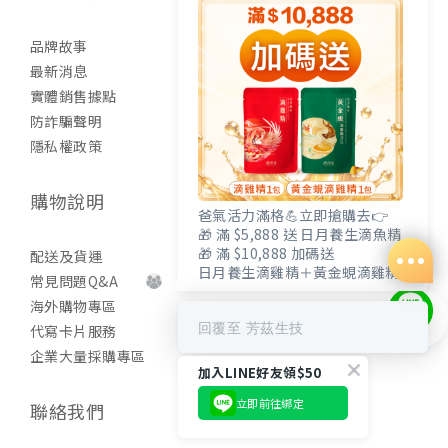
品牌故事
最新消息
實體銷售據點
防詐騙聲明
隱私權政策
購物說明
爸氣活力滿格💪立即搶購去👉
🎁 滿 $5,888 送 日月養生滴魚精
🎁 滿 $10,888 加碼送
配送及貨運
日月養生滴雞精＋黃金蜆滴雞精
常見問題Q&A
海外購物專區
回覆至 芳茲生技
代寫卡片服務
企業大量採購專區
加入LINE好友領$50
立即前往綁定
聯絡我們
立即購買