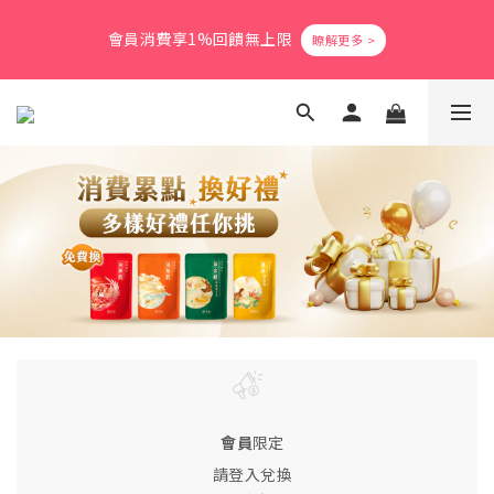
7
4
7
6
4
6
7
7
0
1
4
3
1
3
4
4
爸氣活力滿格✨滿額送好禮
會員消費享1%回饋無上限
9
6
3
6
5
3
5
6
6
0
3
:
2
0
:
2
3
:
3
立即搶購
8
日
時
分
秒
5
2
5
4
2
4
5
5
2
1
1
2
2
7
4
1
4
3
1
3
4
4
爸氣活力滿格✨滿額送好禮
1
0
0
1
1
6
3
0
3
:
2
0
:
2
3
:
3
0
0
0
立即搶購
日
時
分
秒
5
2
2
1
1
2
2
4
1
1
0
0
1
1
3
0
0
0
0
2
1
0
會員
限定
請登入兌換