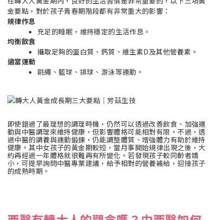
在轉大人黃金期內，良好的生活習慣是非常重要的，以下三項黃
金要點，對於孩子青春期階段都有非常重大的影響：
規律作息
充足的睡眠，維持穩定的生活作息。
均衡飲食
攝取足夠的蛋白質、鈣質、維生素D及其他營養素。
適當運動
跳繩、籃球、排球、游泳等運動。
即使錯過了最理想的調理時機，仍然可以透過改善飲食、加強運
動與中醫調理來維持健康，但影響體格可能相對有限。不過，透
過中醫的調養與運動鍛鍊，仍能調整體質、增強體力有助於維持
健康。其中女孩子的黃金期較短，當月事開始規律出現之後，大
約再經過一年體格就很難再有所變化。若發現孩子較同齡者嬌
小，可提早詢問中醫專業建議，給予相對的營養補給，迎接孩子
的成熟時期。
西醫有轉大人的觀念嗎？中西醫如何