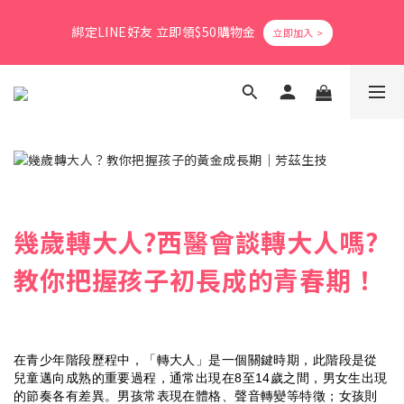
8
8
3
7
0
5
3
6
1
6
1
3
8
6
9
爸氣活力滿格✨滿額送好禮
7
7
9
2
6
4
2
5
綁定LINE好友 立即領$50購物金
0
5
:
0
9
:
2
7
:
5
8
立即搶購
6
6
8
1
5
3
1
4
日
時
分
秒
4
8
1
6
4
7
5
5
7
0
4
2
0
3
3
7
0
5
3
6
4
9
4
6
9
3
1
2
2
6
4
2
5
會員消費享1%回饋無上限
3
8
3
5
8
2
0
1
1
5
3
1
4
2
7
2
4
9
7
1
0
0
4
2
0
3
1
6
1
3
8
6
9
爸氣活力滿格✨滿額送好禮
0
3
1
2
0
5
:
0
9
:
2
7
:
5
8
立即搶購
2
0
1
日
時
分
秒
4
8
1
6
4
7
1
0
3
7
0
5
3
6
0
2
6
4
2
5
幾歲轉大人?西醫會談轉大人嗎?
1
5
3
1
4
0
4
2
0
3
教你把握孩子初長成的青春期！
3
1
2
2
0
1
1
0
0
在青少年階段歷程中，「轉大人」是一個關鍵時期，此階段是從
兒童邁向成熟的重要過程，通常出現在8至14歲之間，男女生出現
的節奏各有差異。男孩常表現在體格、聲音轉變等特徵；女孩則