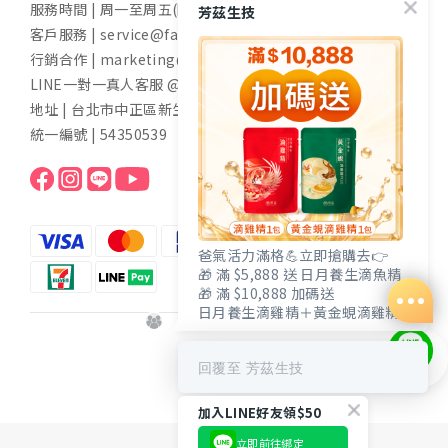
服務時間 | 周一至周五(國定假日除外) 9:00-17:30
芳茲生技
客戶服務 | service@fangzih.com
行銷合作 | marketing@fangzih.com
LINE一對一真人客服 @funs
地址 | 台北市中正區新生南路一段50號11樓
統一編號 | 54350539
爸氣活力滿格💪立即搶購去👉
🎁 滿 $5,888 送 日月養生滴魚精
🎁 滿 $10,888 加碼送
日月養生滴雞精＋黃金蜆滴雞精
$
TWD
回覆至 芳茲生技
加入LINE好友領$50
立即前往綁定