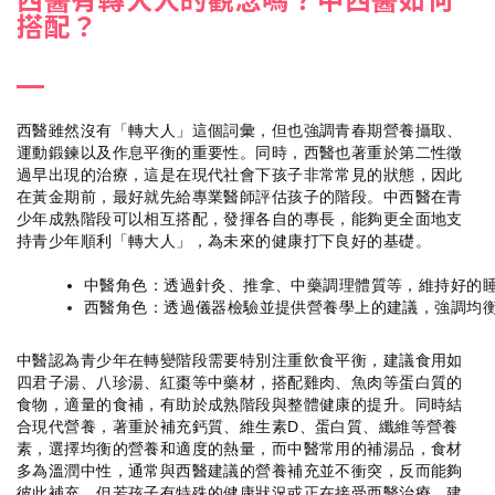
搭配？
西醫雖然沒有「轉大人」這個詞彙，但也強調青春期營養攝取、
運動鍛鍊以及作息平衡的重要性。同時，西醫也著重於第二性徵
過早出現的治療，這是在現代社會下孩子非常常見的狀態，因此
在黃金期前，最好就先給專業醫師評估孩子的階段。中西醫在青
少年成熟階段可以相互搭配，發揮各自的專長，能夠更全面地支
持青少年順利「轉大人」，為未來的健康打下良好的基礎。
中醫角色：透過針灸、推拿、中藥調理體質等，維持好的
西醫角色：透過儀器檢驗並提供營養學上的建議，強調均
中醫認為青少年在轉變階段需要特別注重飲食平衡，建議食用如
四君子湯、八珍湯、紅棗等中藥材，搭配雞肉、魚肉等蛋白質的
食物，適量的食補，有助於成熟階段與整體健康的提升。同時結
合現代營養，著重於補充鈣質、維生素D、蛋白質、纖維等營養
素，選擇均衡的營養和適度的熱量，而中醫常用的補湯品，食材
多為溫潤中性，通常與西醫建議的營養補充並不衝突，反而能夠
彼此補充。但若孩子有特殊的健康狀況或正在接受西醫治療，建