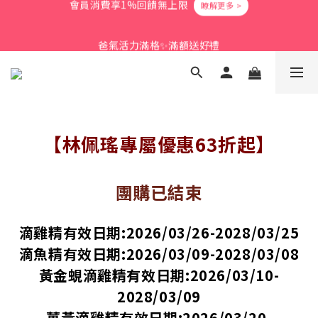
3
6
4
8
9
4
9
2
1
4
2
6
7
2
7
爸氣活力滿格✨滿額送好禮
2
5
3
7
8
3
8
1
0
3
:
1
9
:
5
6
:
1
6
立即搶購
1
4
2
6
7
2
7
爸氣活力滿格✨滿額送好禮
0
日
時
分
秒
2
0
8
4
5
0
5
0
3
:
1
9
:
5
6
:
1
6
立即搶購
1
7
3
4
4
日
時
分
秒
2
0
8
4
5
0
5
0
6
2
3
3
1
7
3
4
4
5
1
2
2
0
6
2
3
3
4
0
1
1
5
1
2
2
3
0
0
4
0
1
1
【林佩瑤專屬優惠63折起】
2
3
0
0
1
2
0
1
團購已結束
0
滴雞精有效日期:2026/03/26-2028/03/25
滴魚精有效日期:2026/03/09-2028/03/08
黃金蜆滴雞精有效日期:
2026/03/10-
2028/03/09
薑黃滴雞精有效日期:2026/03/20-