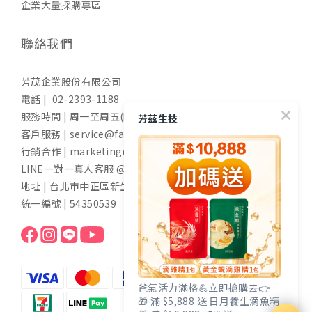
企業大量採購專區
聯絡我們
芳茂企業股份有限公司
電話 | 02-2393-1188
服務時間 | 周一至周五(國定假日除外) 9:00-17:30
芳茲生技
客戶服務 | service@fangzih.com
行銷合作 | marketing@fangzih.com
LINE一對一真人客服 @funs
地址 | 台北市中正區新生南路一段50號11樓
統一編號 | 54350539
爸氣活力滿格💪立即搶購去👉
🎁 滿 $5,888 送 日月養生滴魚精