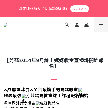
8
8
9
3
7
5
2
7
1
6
1
2
8
5
爸氣活力滿格✨滿額送好禮
7
7
8
2
6
4
1
6
綁定LINE好友 立即領$50購物金
0
5
:
0
9
:
1
7
:
4
9
立即搶購
6
6
7
1
5
3
0
5
日
時
分
秒
4
8
0
6
3
8
5
5
6
9
0
4
2
4
3
7
5
2
7
4
9
4
5
8
3
1
3
2
6
4
1
6
會員消費享1%回饋無上限
3
8
3
4
7
2
0
2
1
5
3
0
5
2
7
2
3
9
6
1
1
0
4
2
4
1
6
1
2
8
5
爸氣活力滿格✨滿額送好禮
0
0
3
1
3
0
5
:
0
9
:
1
7
:
4
9
立即搶購
2
0
2
日
時
分
秒
4
8
0
6
3
8
1
1
3
7
5
2
7
0
0
【芳茲2024年9月線上媽媽教室直播場開始報
2
6
4
1
6
名】
1
5
3
0
5
0
4
2
4
3
1
3
2
0
2
1
1
風靡媽咪界
全台最搶手的媽媽教室
🔥
🔥
0
0
地表最強
芳茲媽媽教室線上課程報名開始
媽咪界討論度爆表
瘋狂揪報名