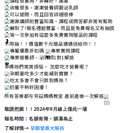
課程很實用，非常好，謝謝
收穫很多，謝謝營養師跟泌乳師
可以提問，而且回答詳細很棒
謝謝講師的豐富知識，課程或問答都非常有幫助
嚇到了!報名禮超豐富，而且是免費報名又有抽獎
第一次參加有這麼多免費實用贈品的課程
不用抽！！價值數千元贈品通通送給你！！
專屬優惠折扣碼
專業實用課程
專業營養師、泌乳師1對1解惑
孕媽咪們常常煩惱， 怎麼吃才營養呢？
孕期要吃多少才能補到寶寶？
吃太多會不會只胖到媽咪？
奶量不夠好困擾！
所有答案都在芳茲媽媽教室 產前產後一次解惑
敬請把握！！2024年9月線上僅此一場
報名時間：名額有限，額滿為止
了解詳情→
孕期營養大解析