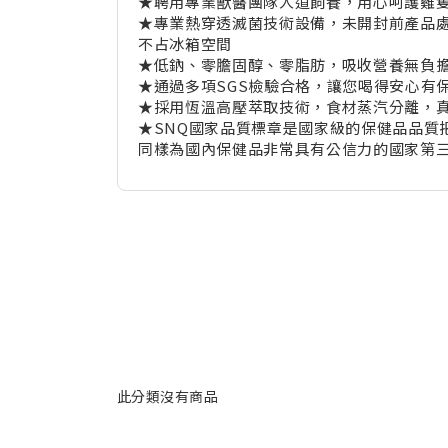
★聘用專業獸醫團隊人道飼養，用心呵護雞
★專業熱穿透滅菌技術設備，未開封前產品
不占冰箱空間
★低鈉、零膽固醇、零脂肪，吸收營養無負
★通過多項SGS檢驗合格，讓您喝得安心有
★採用恆溫高壓萃取技術，食材蒸汽分離，
★SNQ國家品質標章是國家級的保健品品質
同樣為國內保健品非常具有公信力的國家第
此分類沒有商品