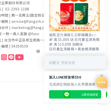
茂企業股份有限公司
 | 02-2393-1188
時間 | 周一至周五(國定假日除外) 9:00-17:30
服務 | service@fangzih.com
合作 | marketing@fangzih.com
NE一對一真人客服 @funs
爸氣活力滿格💪立即搶購去👉
🎁 滿 $5,888 送 日月養生滴魚精
址 | 台北市中正區新生南路一段50號11樓
🎁 滿 $10,888 加碼送
編號 | 54350539
日月養生滴雞精＋黃金蜆滴雞精
回覆至 芳茲生技
加入LINE好友領$50
完成綁定開啟個人化專屬服務 🎁
立即前往綁定