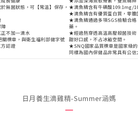
隻成長健康
★添加深海魚軟骨素，雙魚精粹
處於無菌狀態，可【常溫】保存，
★滴魚精含有牛磺酸109.1mg/
★滴魚精含有優質蛋白質，零膽
擔
★滴魚精通過多項SGS檢驗合
保障
藥。
真正不加一滴水
★經過熱穿透高溫高壓殺菌技術
把關標章，與衛生福利部健字號
甜好口感，不占冰箱空間。
三方認證
★SNQ國家品質標章是國家級
同樣為國內保健品非常具有公信
日月養生滴雞精-Summer涵媽