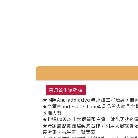
日月養生滴雞精
★國際Anti addictive 無添加三星驗證
★榮獲Monde selection產品品質大
國際大獎
★挑選90天以上含優質蛋白質、油脂更少的
★產銷履歷養雞場契約合作，利用大數據養
長激素、抗生素、賀爾蒙