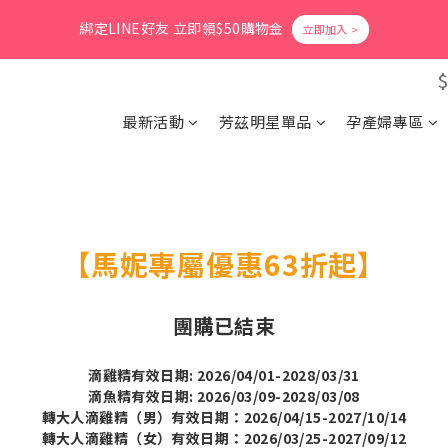
1
6
2
1
6
6
2
6
7
6
7
4
7
2
2
2
0
5
:
1
0
:
5
5
:
1
綁定LINE好友 立即領$50購物金
5
6
5
6
3
6
爸氣活力滿格✨滿額送好禮
立即搶購
日
時
分
秒
1
1
1
4
0
4
4
0
4
9
5
4
9
9
5
2
5
0
0
0
3
3
3
3
8
4
3
8
8
4
1
4
9
會員消費享1%回饋無上限
2
2
2
2
7
3
2
7
7
3
0
3
8
1
1
1
1
6
2
1
6
6
2
2
7
最新活動
芳茲明星單品
孕產婦專區
0
0
0
0
5
:
1
0
:
5
5
:
1
1
爸氣活力滿格✨滿額送好禮
立即搶購
6
日
時
分
秒
4
0
4
4
0
0
5
3
3
3
4
2
2
2
3
1
1
1
2
0
0
0
1
【馬妮專屬優惠63折起】
0
團購已結束
滴雞精有效日期: 2026/04/01-2028/03/31
滴魚精有效日期: 2026/03/09-2028/03/08
轉大人滴雞精（男）有效日期：2026/04/15-2027/10/14
轉大人滴雞精（女）有效日期：2026/03/25-2027/09/12