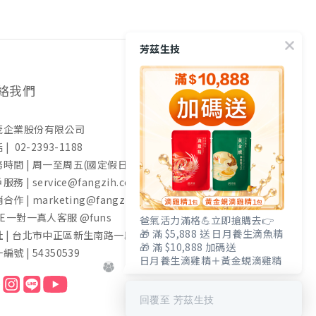
芳茲生技
絡我們
茂企業股份有限公司
 | 02-2393-1188
時間 | 周一至周五(國定假日除外) 9:00-17:30
服務 | service@fangzih.com
合作 | marketing@fangzih.com
NE一對一真人客服 @funs
爸氣活力滿格💪立即搶購去👉
🎁 滿 $5,888 送 日月養生滴魚精
址 | 台北市中正區新生南路一段50號11樓
🎁 滿 $10,888 加碼送
編號 | 54350539
日月養生滴雞精＋黃金蜆滴雞精
回覆至 芳茲生技