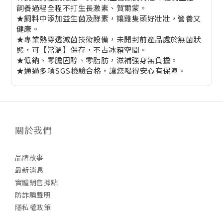
飼養過程全程不打生長激素、賀爾蒙。
★飼料中添加益生菌及酵素，讓雞隻頭好壯壯，營養又
健康。
★專業熱穿透滅菌技術設備，未開封前產品處於無菌狀
態，可【常溫】保存，不占冰箱空間。
★低鈉、零膽固醇、零脂肪，滋補強身無負擔。
★通過多項SGS檢驗合格，讓您喝得安心有保障。
關於我們
品牌故事
最新消息
實體銷售據點
防詐騙聲明
隱私權政策