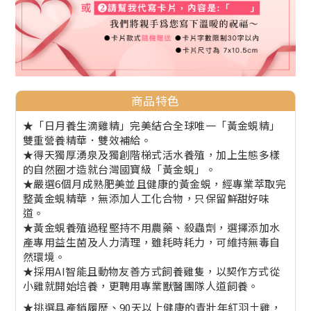
商品特色
★「日月養生滴雞精」完美結合全球唯一「黃金蜆精」
雙重營養精華．雙效補給。
★得天獨厚湧泉及獨創階梯式活水養殖，加上生態多樣
的自然圈才造就台灣國寶級「黃金蜆」。
★嚴選6個月成熟肥美並且健康的黃金蜆，經專業萃取完
整黃金蜆精華，無添加人工化合物，只保留鮮甜好味
道。
★黃金蜆養殖過程堅持不用農藥、殺蟲劑，選擇添加水
產專用益生菌及人力清理，雖耗時耗力，可維持無毒自
然環境。
★採用AI智能且動物友善方式飼養雞隻，以契作方式從
小雞就開始培養，更聘用專業獸醫團隊人道飼養。
★挑選具產銷履歷、90天以上健康的青壯年紅羽土雞，