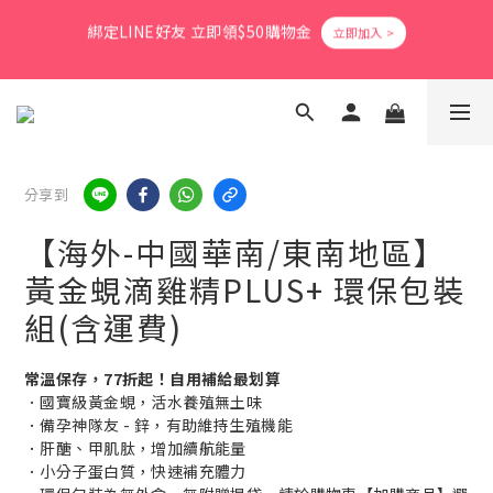
6
7
8
9
9
0
4
5
1
5
2
9
3
4
4
爸氣活力滿格✨滿額送好禮
5
9
6
7
8
8
3
4
0
4
:
1
8
:
2
3
:
3
9
立即搶購
4
8
5
6
7
7
日
時
分
秒
2
3
3
0
7
1
2
2
8
會員消費享1%回饋無上限
3
7
4
5
6
6
1
2
2
6
0
1
1
7
2
6
3
4
5
5
0
1
1
5
0
0
6
1
5
2
9
3
4
4
爸氣活力滿格✨滿額送好禮
0
0
4
5
0
4
:
1
8
:
2
3
:
3
9
3
4
立即搶購
日
時
分
秒
3
0
7
1
2
2
8
2
3
分享到
2
6
0
1
1
7
1
2
1
5
0
0
6
0
1
【海外-中國華南/東南地區】
0
4
5
0
黃金蜆滴雞精PLUS+ 環保包裝
3
4
2
3
組(含運費)
1
2
0
1
0
常溫保存，77折起！自用補給最划算
．國寶級黃金蜆，活水養殖無土味
．備孕神隊友 - 鋅，有助維持生殖機能
．肝醣、甲肌肽，增加續航能量
．小分子蛋白質，快速補充體力