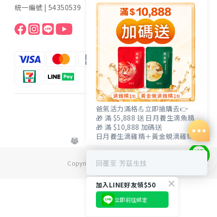
統一編號 | 54350539
爸氣活力滿格💪立即搶購去👉
$
TWD
🎁 滿 $5,888 送 日月養生滴魚精
🎁 滿 $10,888 加碼送
日月養生滴雞精＋黃金蜆滴雞精
回覆至 芳茲生技
Copyright© [2020][芳茲生技]
加入LINE好友領$50
立即前往綁定
立即購買