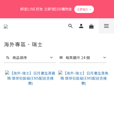
8
8
8
9
3
0
7
2
1
6
3
1
1
2
5
爸氣活力滿格✨滿額送好禮
7
9
7
7
8
2
6
1
綁定LINE好友 立即領$50購物金
0
5
:
2
0
:
0
9
:
1
4
立即搶購
6
8
6
6
7
1
5
0
日
時
分
秒
4
1
8
0
3
5
7
5
5
6
9
0
4
3
0
7
2
4
9
6
4
4
5
8
3
2
6
1
會員消費享1%回饋無上限
3
8
5
3
3
4
7
2
1
5
0
2
7
4
2
2
3
6
1
0
4
1
6
3
1
1
2
5
爸氣活力滿格✨滿額送好禮
0
海外專區．瑞士
3
0
5
:
2
0
:
0
9
:
1
4
立即搶購
2
日
時
分
秒
4
1
8
0
3
1
商品排序
每頁顯示 24 個
3
0
7
2
0
2
6
1
1
5
0
0
4
3
2
1
0