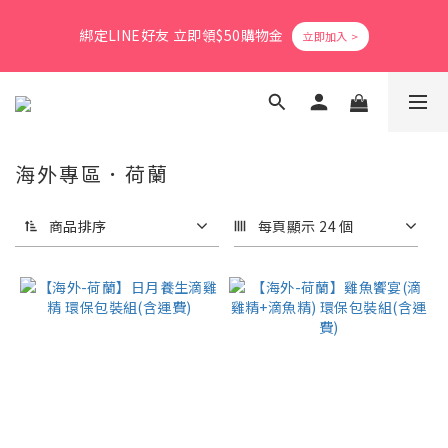
8
9
2
2
2
2
0
3
1
5
2
5
5
5
3
6
爸氣活力滿格✨滿額送好禮
7
8
9
1
1
1
1
2
綁定LINE好友 立即領$50購物金
0
4
:
1
4
:
4
4
:
2
5
立即搶購
6
7
8
0
0
0
0
1
日
時
分
秒
3
0
3
3
3
1
4
5
9
6
9
9
9
7
0
2
2
2
2
0
3
4
8
5
8
8
8
6
9
1
1
1
1
2
會員消費享1%回饋無上限
3
7
4
7
7
7
5
8
0
0
0
0
1
2
6
3
6
6
6
4
7
0
1
5
2
5
5
5
3
6
爸氣活力滿格✨滿額送好禮
海外專區．荷蘭
0
4
:
1
4
:
4
4
:
2
5
立即搶購
日
時
分
秒
3
0
3
3
3
1
4
商品排序
每頁顯示 24 個
2
2
2
2
0
3
1
1
1
1
2
0
0
0
0
1
0