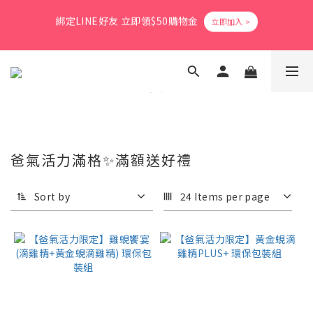
6
6
8
6
8
0
1
1
1
5
1
3
1
3
6
6
爸氣活力滿格✨滿額送好禮
5
9
5
7
5
7
0
0
0
4
:
0
2
:
0
2
:
5
5
立即搶購
4
8
4
6
4
6
9
9
Days
Hours
Minutes
Seconds
3
1
1
4
4
會員消費享1%回饋無上限
3
7
3
5
3
5
8
8
2
0
0
3
3
2
6
2
4
2
4
7
7
1
2
2
1
5
1
3
1
3
6
6
爸氣活力滿格✨滿額送好禮
0
1
1
0
4
:
0
2
:
0
2
:
5
5
0
0
立即搶購
Days
Hours
Minutes
Seconds
3
1
1
4
4
2
0
0
3
3
1
2
2
爸氣活力滿格✨滿額送好禮
0
1
1
0
0
Sort by
24 Items per page