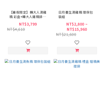
【暑假限定】轉大人滴雞
日月養生滴雞精 環保包
精 彩盒+轉大人雞精排骨
裝組
燉湯 彩盒
NT$3,799
NT$2,800 ~
NT$4,610
NT$15,960
NT$21,600