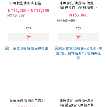
日月養生滴雞精 彩盒
雞魚饗宴(滴雞精+滴魚
精) 禮盒自由配 贈精美提
NT$1,280 ~ NT$7,295
袋
NT$2,480
NT$8,280
NT$2,880
薑黃滴雞精 環保包裝組
雞魚饗宴(滴雞精+滴魚
精) 禮盒(含天目釉品茗