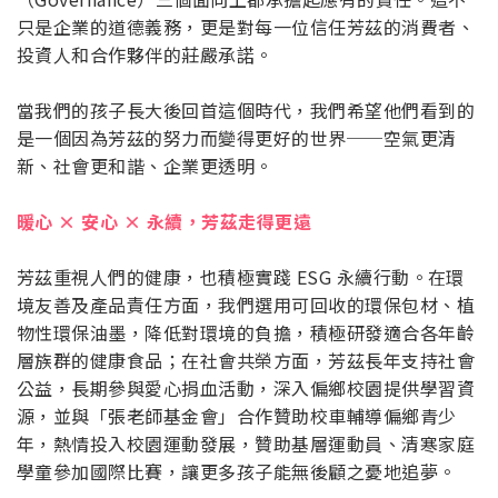
只是企業的道德義務，更是對每一位信任芳茲的消費者、
投資人和合作夥伴的莊嚴承諾。
當我們的孩子長大後回首這個時代，我們希望他們看到的
是一個因為芳茲的努力而變得更好的世界──空氣更清
新、社會更和諧、企業更透明。
暖心 × 安心 × 永續，芳茲走得更遠
芳茲重視人們的健康，也積極實踐 ESG 永續行動。在環
境友善及產品責任方面，我們選用可回收的環保包材、植
物性環保油墨，降低對環境的負擔，積極研發適合各年齡
層族群的健康食品；在社會共榮方面，芳茲長年支持社會
公益，長期參與愛心捐血活動，深入偏鄉校園提供學習資
源，並與「張老師基金會」合作贊助校車輔導偏鄉青少
年，熱情投入校園運動發展，贊助基層運動員、清寒家庭
學童參加國際比賽，讓更多孩子能無後顧之憂地追夢。