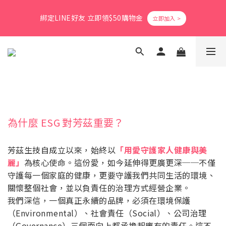
8
8
9
9
3
0
1
3
1
6
3
1
2
4
6
2
爸氣活力滿格✨滿額送好禮
7
9
7
8
8
2
0
2
綁定LINE好友 立即領$50購物金
0
5
:
2
0
:
1
3
:
5
1
立即搶購
6
8
6
7
9
7
1
1
Days
Hours
Minutes
Seconds
4
1
0
2
4
0
5
7
5
6
8
6
0
0
3
0
1
3
4
9
6
4
5
7
9
5
2
0
2
會員消費享1%回饋無上限
3
8
5
3
4
6
8
4
1
1
2
7
4
2
3
5
7
3
0
0
1
6
3
1
2
4
6
2
爸氣活力滿格✨滿額送好禮
0
5
:
2
0
:
1
3
:
5
1
立即搶購
Days
Hours
Minutes
Seconds
4
1
0
2
4
0
3
0
1
3
為什麼 ESG 對芳茲重要？
2
0
2
1
1
0
0
芳茲生技自成立以來，始終以
「用愛守護家人健康與美
麗」
為核心使命。這份愛，如今延伸得更廣更深──不僅
守護每一個家庭的健康，更要守護我們共同生活的環境、
關懷整個社會，並以負責任的治理方式經營企業。
我們深信，一個真正永續的品牌，必須在環境保護
（Environmental）、社會責任（Social）、公司治理
（Governance）三個面向上都承擔起應有的責任。這不