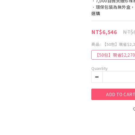
．7,000目微米級珍
．環保包裝為無外盒，
選購
NT$8
NT$6,546
商品
: 【50包】現省$2,2
【50包】現省$2,27
Quantity
ADD TO CAR