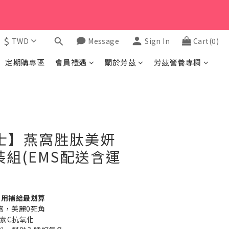
$
TWD
Message
Sign In
Cart(0)
BUY NOW
定期購專區
會員禮遇
關於芳茲
芳茲營養專欄
士】燕窩胜肽美妍
裝組(EMS配送含運
自用補給最划算
窩，美麗0死角
素C抗氧化