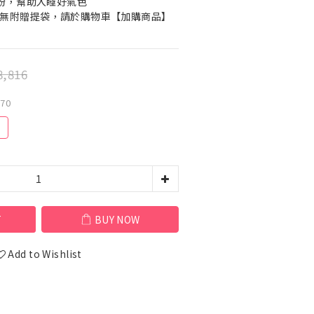
珠粉，幫助入睡好氣色
無附贈提袋，請於購物車【加購商品】
,816
70
0
T
BUY NOW
Add to Wishlist