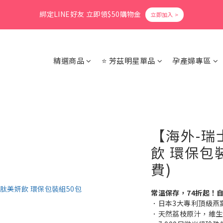
1
6
2
5
6
1
5
3
0
0
3
8
4
7
8
3
7
5
0
5
:
1
4
:
5
0
:
4
2
爸氣活力滿格✨滿額送好禮
立即搶購
會員消費享1%回饋無上限
2
7
3
6
7
2
6
4
Days
Hours
Minutes
Seconds
4
0
3
4
3
1
1
6
2
5
6
1
5
3
3
2
3
2
0
0
5
:
1
4
:
5
0
:
4
2
爸氣活力滿格✨滿額送好禮
立即搶購
2
1
2
1
Days
Hours
Minutes
Seconds
4
0
3
4
3
1
1
0
1
0
精選商品
⭐ 芳茲明星單品
孕產婦專區
3
2
3
2
0
0
0
2
1
2
1
1
0
1
0
0
0
【海外-瑞
飲 環保包
費)
常溫保存，74折起！
．日本3大專利頂級燕
．天然荔枝原汁，維生