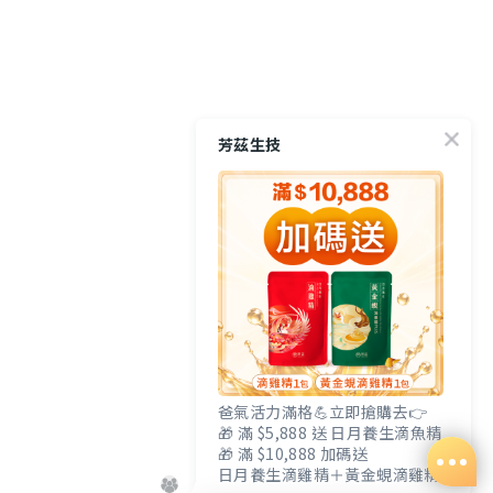
芳茲生技
爸氣活力滿格💪立即搶購去👉
🎁 滿 $5,888 送 日月養生滴魚精
🎁 滿 $10,888 加碼送
日月養生滴雞精＋黃金蜆滴雞精