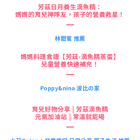
芳茲日月養生滴魚精：
媽媽的育兒神隊友，孩子的營養救星！
林甜蜜 推薦
媽媽料理食譜【芳茲-滴魚精蒸蛋】
兒童營養快速補充！
Poppy&nina 波比の家
育兒好物分享 |
芳茲滴魚精
元氣加油站 | 常溫就能喝