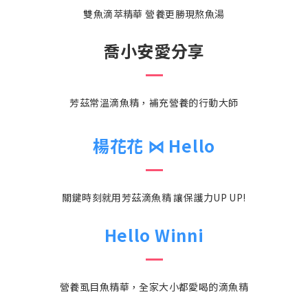
雙魚滴萃精華 營養更勝現熬魚湯
喬小安愛分享
芳茲常溫滴魚精，補充營養的行動大師
楊花花 ⋈ Hello
關鍵時刻就用芳茲滴魚精 讓保護力UP UP!
Hello Winni
營養虱目魚精華，全家大小都愛喝的滴魚精