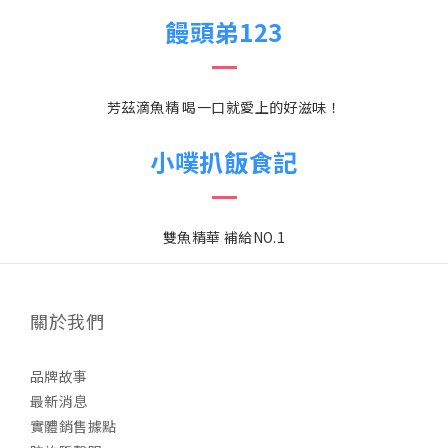
饅頭弟123
芳茲滴魚精 喝一口就愛上的好滋味！
小噗扒飯食記
雙魚精華 補給NO.1
關於我們
品牌故事
最新消息
實體銷售據點