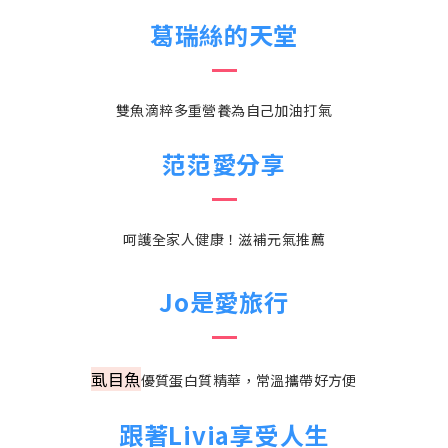
葛瑞絲的天堂
雙魚滴粹多重營養為自己加油打氣
范范愛分享
呵護全家人健康！滋補元氣推薦
Jo是愛旅行
虱目魚
優質蛋白質精華，常溫攜帶好方便
跟著Livia享受人生