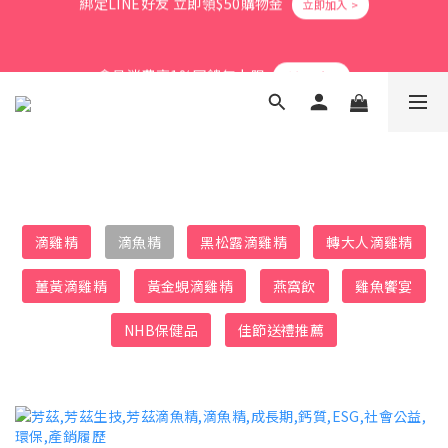
5
9
5
5
6
7
1
4
1
5
1
7
1
2
3
爸氣活力滿格✨滿額送好禮
4
8
4
4
5
6
0
3
會員消費享1%回饋無上限
0
4
:
0
6
:
0
9
:
1
2
立即搶購
3
7
3
9
3
4
5
2
日
時
分
秒
3
5
8
0
1
2
6
2
8
2
3
4
1
2
4
7
0
1
5
1
7
1
2
3
爸氣活力滿格✨滿額送好禮
0
1
3
6
0
4
:
0
6
:
0
9
:
1
2
立即搶購
0
2
5
日
時
分
秒
3
5
8
0
1
1
4
2
4
7
0
0
3
1
3
6
2
0
2
5
1
1
4
0
滴雞精
滴魚精
黑松露滴雞精
轉大人滴雞精
0
3
2
薑黃滴雞精
黃金蜆滴雞精
燕窩飲
雞魚饗宴
1
0
NHB保健品
佳節送禮推薦