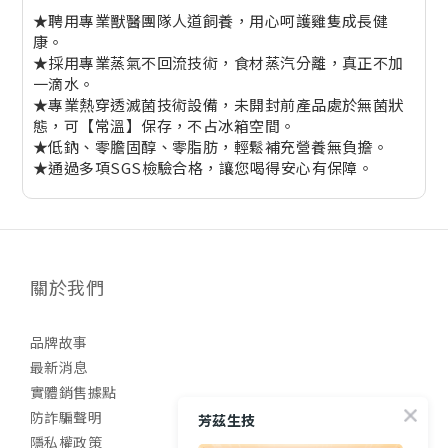
★聘用專業獸醫團隊人道飼養，用心呵護雞隻成長健
康。
★採用專業蒸氣不回流技術，食材蒸汽分離，真正不加
一滴水。
★專業熱穿透滅菌技術設備，未開封前產品處於無菌狀
態，可【常溫】保存，不占冰箱空間。
★低鈉、零膽固醇、零脂肪，輕鬆補充營養無負擔。
★通過多項SGS檢驗合格，讓您喝得安心有保障。
關於我們
品牌故事
最新消息
實體銷售據點
防詐騙聲明
芳茲生技
隱私權政策