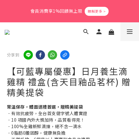
5
5
8
9
8
9
0
1
1
6
1
4
5
4
5
7
爸氣活力滿格✨滿額送好禮
4
9
4
7
8
7
8
0
會員消費享1%回饋無上限
0
5
:
0
3
:
4
3
:
4
6
3
8
3
6
7
6
7
9
立即搶購
日
時
分
秒
4
2
3
2
3
5
2
7
2
5
6
5
6
8
3
1
2
1
2
4
1
6
1
4
5
4
5
7
爸氣活力滿格✨滿額送好禮
2
0
1
0
1
3
0
5
:
0
3
:
4
3
:
4
6
立即搶購
1
0
0
2
日
時
分
秒
4
2
3
2
3
5
0
1
3
1
2
1
2
4
0
分享到
2
0
1
0
1
3
1
0
0
2
【可藍專屬優惠】日月養生滴
0
1
0
雞精 禮盒(含天目釉品茗杯) 贈
精美提袋
常溫保存，體面送禮首選，贈精美提袋
．有效抗疲勞，全台首支健字號人體實證
．10 項國內外大獎加持，品質看得見！
．100%全雞新鮮滴煉，絕不含一滴水
．0脂肪0膽固醇，健康無負擔