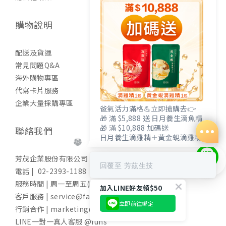
購物說明
配送及貨運
常見問題Q&A
海外購物專區
代寫卡片服務
企業大量採購專區
爸氣活力滿格💪立即搶購去👉
🎁 滿 $5,888 送 日月養生滴魚精
🎁 滿 $10,888 加碼送
聯絡我們
日月養生滴雞精＋黃金蜆滴雞精
芳茂企業股份有限公司
回覆至 芳茲生技
電話 | 02-2393-1188
服務時間 | 周一至周五(國定假日除外) 9:00-17:30
加入LINE好友領$50
客戶服務 | service@fangzih.com
立即前往綁定
行銷合作 | marketing@fangzih.com
立即購買
LINE一對一真人客服 @funs