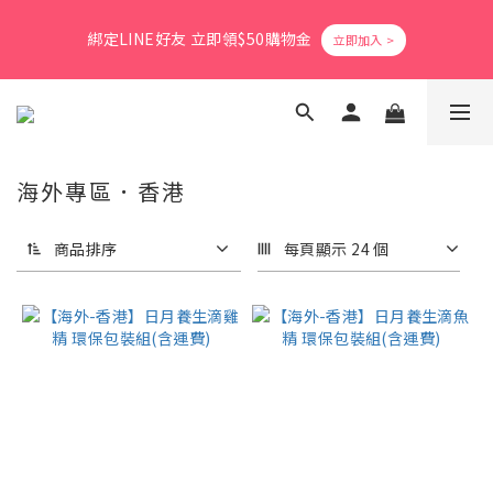
8
9
9
1
6
0
3
6
1
4
2
9
2
3
6
9
爸氣活力滿格✨滿額送好禮
7
8
8
9
0
5
2
5
綁定LINE好友 立即領$50購物金
0
3
:
1
8
:
1
2
:
5
8
立即搶購
6
9
7
7
8
4
1
4
日
時
分
秒
2
0
7
0
1
4
7
5
8
6
6
7
3
0
3
1
6
0
3
6
4
7
5
5
6
9
2
2
0
5
2
5
會員消費享1%回饋無上限
3
6
4
4
5
8
1
1
4
1
4
2
5
3
3
4
7
0
0
3
0
3
1
4
2
9
2
3
6
9
爸氣活力滿格✨滿額送好禮
海外專區．香港
2
2
0
3
:
1
8
:
1
2
:
5
8
立即搶購
1
1
日
時
分
秒
2
0
7
0
1
4
7
0
0
商品排序
每頁顯示 24 個
1
6
0
3
6
0
5
2
5
4
1
4
3
0
3
2
2
1
1
0
0