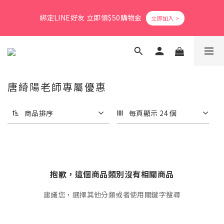
4
8
8
9
2
3
0
5
0
1
5
1
6
3
8
2
爸氣活力滿格✨滿額送好禮
3
7
7
9
8
9
1
2
4
綁定LINE好友 立即領$50購物金
0
4
:
0
5
:
2
7
:
1
2
立即搶購
6
6
8
7
8
0
1
3
日
時
分
秒
3
4
1
6
0
1
5
9
5
7
6
7
0
2
2
3
0
5
0
4
8
4
9
6
5
6
1
1
2
4
會員消費享1%回饋無上限
3
7
3
8
5
4
5
0
0
1
3
2
6
2
7
4
9
3
4
0
2
1
5
1
6
3
8
2
爸氣活力滿格✨滿額送好禮
3
唐綺陽老師專屬優惠
1
0
4
:
0
5
:
2
7
:
1
2
立即搶購
0
日
時
分
秒
3
4
1
6
0
1
商品排序
每頁顯示 24 個
2
3
0
5
0
1
2
4
0
1
3
0
2
1
0
抱歉，這個商品類別沒有相關商品
建議您，選擇其他分類或者使用關鍵字搜尋