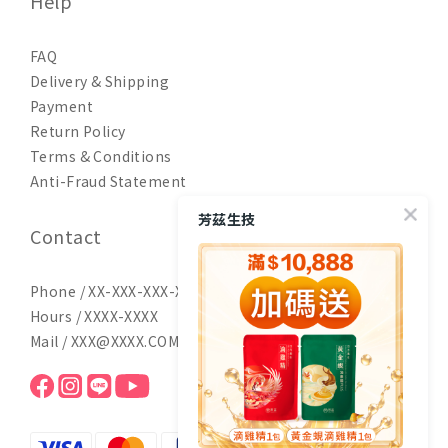
Help
FAQ
Delivery & Shipping
Payment
Return Policy
Terms & Conditions
Anti-Fraud Statement
芳茲生技
Contact
Phone / XX-XXX-XXX-XXX
Hours / XXXX-XXXX
Mail / XXX@XXXX.COM