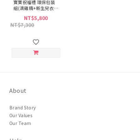
寶寶祝福禮 環保包裝
組(滴雞精+新生兒衣服
19件組+14吋手提行李
NT$5,800
箱)
NT$7,300
About
Brand Story
Our Values
Our Team