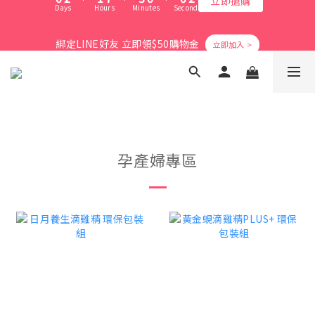
8
9
8
8
1
3
2
8
4
1
1
3
0
5
1
0
爸氣活力滿格✨滿額送好禮
7
9
8
7
7
9
0
2
:
1
7
:
3
0
:
0
2
4
0
綁定LINE好友 立即領$50購物金
立即搶購
Days
Hours
Minutes
Seconds
6
8
7
9
6
6
8
1
0
6
2
1
3
5
7
6
8
5
5
7
0
5
1
0
2
4
6
5
7
4
4
6
4
0
1
會員消費享1%回饋無上限
3
5
4
6
3
3
5
3
0
2
4
3
9
5
2
2
4
2
1
3
2
8
4
1
1
3
爸氣活力滿格✨滿額送好禮
1
0
2
:
1
7
:
3
0
:
0
2
0
立即搶購
Days
Hours
Minutes
Seconds
1
0
6
2
1
孕產婦專區
0
5
1
0
4
0
3
2
1
0