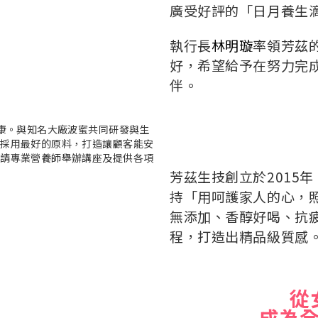
廣受好評的「日月養生
執行長
林明璇
率領芳茲
好，希望給予在努力完
伴。
芳茲生技創立於2015
持「用呵護家人的心，
無添加、香醇好喝、抗
程，打造出精品級質感
從
成為