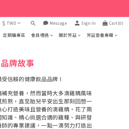
$
TWD
Message
Sign In
Cart(0)
定期購專區
會員禮遇
關於芳茲
芳茲營養專欄
品牌故事
受信賴的健康飲品品牌 !
精補充營養，然而當時大多滴雞精風味
感煎熬，直至胎兒平安出生那刻回想一
決心打造美味且營養的滴雞精，花了兩
關知識、精心挑選合適的雞種、與研發
養師的專業建議，一點一滴努力打造出