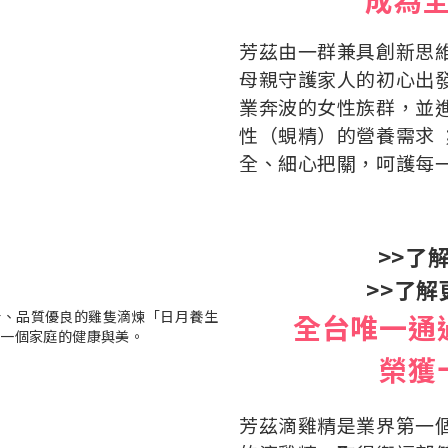
芳茲由一群兼具創新思
母親守護家人的初心出發
業奔波的女性族群，並
性（蜆精）的營養需求 
全、細心把關，呵護每
>>了
>>了解
全台唯一通
榮獲
芳茲滴雞精是業界第一