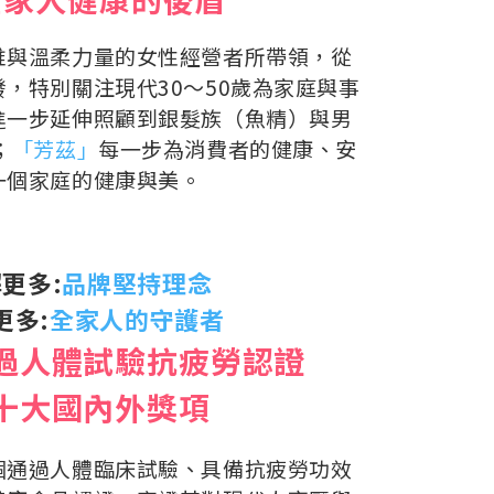
維與溫柔力量的女性經營者所帶領，從
，特別關注現代30～50歲為家庭與事
進一步延伸照顧到銀髮族（魚精）與男
；
「芳茲」
每一步為消費者的健康、安
一個家庭的健康與美。
解更多:
品牌堅持理念
更多:
全家人的守護者
過人體試驗抗疲勞認證
十大國內外獎項
個通過人體臨床試驗、具備抗疲勞功效