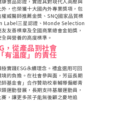
健康食品認證，實證其對現代人高壓與
此外，也榮獲十大國內外專業獎項，包
位權威醫師推薦金獎、SNQ國家品質標
ean Label三星認證、Monde Selection
癌友友善標章及全國商業總會金鉑獎，
安全與營養的高度標準。
SG，從產品到社會
「有溫度」的責任
極實踐ESG永續理念。禮盒選用可回
環境的負擔。在社會參與面，芳茲長期
老師基金會」合作贊助校車輔導偏鄉青
球類運動發展，長期支持基層運動員，
比賽，讓更多孩子能無後顧之憂地追