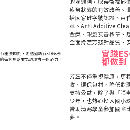
的滴雞精，取得衛福部
疲勞狀態的有效改善。
括國家健字號認證
、百
章、Anti Additive Cl
金獎、銀髮友善標章、
全面肯定芳茲對品質、
實踐E
都做到
芳茲不僅重視健康，更積
收、環保包材，降低對
支持公益，除了與「張
少年，也熱心投入國小
贊助清寒學童參加國際
夢。