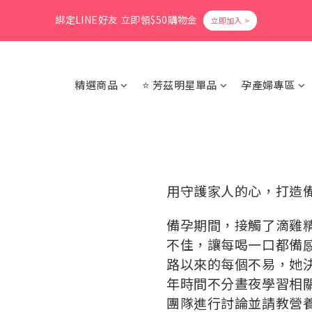
1
6
3
4
1
9
2
3
3
0
1
6
6
8
9
6
7
5
0
5
:
2
3
:
0
8
:
1
2
爸氣活力滿格✨滿額送好禮
立即搶購
2
0
5
綁定LINE好友 立即領$50購物金
5
7
8
5
6
Days
Hours
Minutes
Seconds
4
4
1
2
7
0
1
9
1
4
4
9
6
7
4
5
3
3
0
1
6
0
8
0
3
3
8
5
6
3
4
2
2
0
5
會員消費享1%回饋無上限
7
2
2
7
4
5
2
3
1
1
4
6
1
1
6
3
4
1
9
2
精選商品
⭐ 芳茲明星單品
孕產婦專區
0
0
3
5
0
0
5
:
2
3
:
0
8
:
1
爸氣活力滿格✨滿額送好禮
立即搶購
2
Days
Hours
Minutes
Seconds
4
4
1
2
7
0
1
3
3
0
1
6
0
2
2
0
5
1
1
4
0
0
3
用守護家人的心，打造備
2
1
0
備孕期間，接觸了滴雞
不佳，讓每喝一口都備
路以來的每個不易，她
年時間不分晝夜學習相
團隊進行討論並請教營