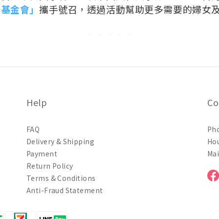
馨基金會」
攜手號召，透過活動幫助更多需要的婦女
Help
Co
FAQ
Pho
Delivery & Shipping
Hou
Payment
Mai
Return Policy
Terms & Conditions
Anti-Fraud Statement