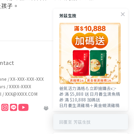
及孩子。
芳茲生技
ntact
ne / XX-XXX-XXX-XXX
rs / XXXX-XXXX
爸氣活力滿格💪立即搶購去👉
l / XXX@XXXX.COM
🎁 滿 $5,888 送 日月養生滴魚精
🎁 滿 $10,888 加碼送
日月養生滴雞精＋黃金蜆滴雞精
回覆至 芳茲生技