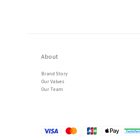
About
Brand Story
Our Values
Our Team