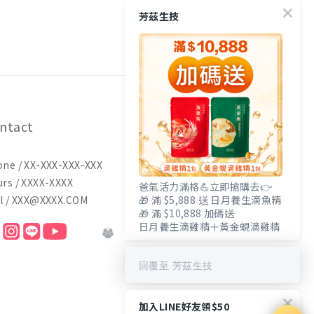
芳茲生技
ntact
ne / XX-XXX-XXX-XXX
rs / XXXX-XXXX
爸氣活力滿格💪立即搶購去👉
l / XXX@XXXX.COM
🎁 滿 $5,888 送 日月養生滴魚精
🎁 滿 $10,888 加碼送
日月養生滴雞精＋黃金蜆滴雞精
回覆至 芳茲生技
加入LINE好友領$50