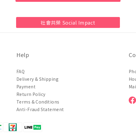
社會共榮 Social Impact
Help
Co
FAQ
Pho
Delivery & Shipping
Hou
Payment
Mai
Return Policy
Terms & Conditions
Anti-Fraud Statement