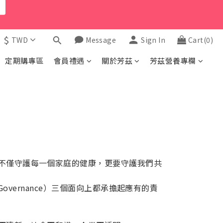
$
TWD
Message
Sign In
Cart(0)
定期購專區
會員禮遇
關於芳茲
芳茲營養專欄
不僅守護每一個家庭的健康，更要守護我們共
Governance）三個面向上都承擔起應有的責