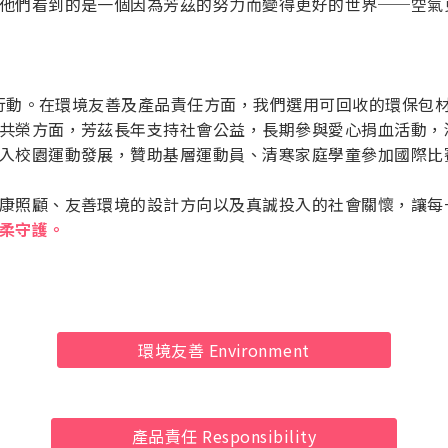
他們看到的是一個因為芳茲的努力而變得更好的世界──空氣
永續行動。在環境友善及產品責任方面，我們選用可回收的環保包
共榮方面，芳茲長年支持社會公益，長期參與愛心捐血活動，
入校園運動發展，贊助基層運動員、清寒家庭學童參加國際比
康照顧、友善環境的設計方向以及真誠投入的社會關懷，讓每
柔守護。
環境友善 Environment
產品責任 Responsibility