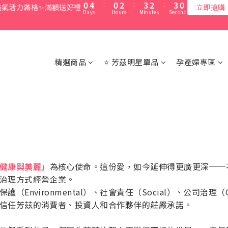
1
5
1
3
4
3
4
1
Days
Hours
Minutes
Seconds
3
1
2
1
2
7
7
9
9
7
0
4
:
0
2
:
3
2
:
3
0
爸氣活力滿格✨滿額送好禮
立即搶購
2
0
1
0
1
6
6
8
9
8
9
6
Days
Hours
Minutes
Seconds
3
1
2
1
2
1
0
0
綁定LINE好友 立即領$50購物金
5
9
5
7
8
7
8
5
2
0
1
0
1
0
4
8
4
6
7
6
7
4
1
0
0
3
7
3
5
6
5
6
3
0
會員消費享1%回饋無上限
2
6
2
4
5
4
5
2
精選商品
⭐ 芳茲明星單品
孕產婦專區
1
5
1
3
4
3
4
1
0
4
:
0
2
:
3
2
:
3
0
爸氣活力滿格✨滿額送好禮
立即搶購
Days
Hours
Minutes
Seconds
3
1
2
1
2
2
0
1
0
1
1
0
0
0
健康與美麗」
為核心使命。這份愛，如今延伸得更廣更深──
治理方式經營企業。
nvironmental）、社會責任（Social）、公司治理（
信任芳茲的消費者、投資人和合作夥伴的莊嚴承諾。