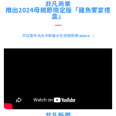
非凡商業
推出2024母親節限定版「雞魚饗宴禮
盒」
芳茲堅持為各年齡層女性把關健康
(閱讀更多...)
非凡新聞