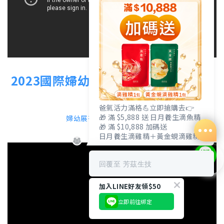
壹新聞
2023國際婦幼展，千元媽媽禮免費拿
爸氣活力滿格💪立即搶購去👉
🎁 滿 $5,888 送 日月養生滴魚精
婦幼展有效降低育兒
(閱讀更多...)
🎁 滿 $10,888 加碼送
日月養生滴雞精＋黃金蜆滴雞精
回覆至 芳茲生技
加入LINE好友領$50
立即前往綁定