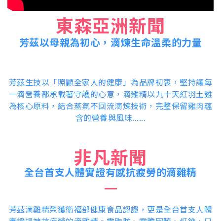
0
東森亞洲新聞
芳茲以母親為初心，滴煉生命溫柔的力量
芳茲生技以「照顧全家人的健康」為品牌初衷，堅持讓每
一滴營養都承載著守護的心意，滴雞精以九十天紅羽土雞
為核心原料，結合蒸氣不回流滴煉技術，完整保留雞肉蘊
含的營養與風味
......
非凡新聞
全台首支人體實證有感抗疲勞的滴雞精
芳茲滴雞精榮獲衛福部健康食品認證，更是全台首支人體
實證提神抗疲勞的滴雞精。零脂肪、零膽固醇、低鈉，口