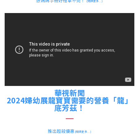
憑媽媽手冊好禮拿不完！
(閱讀更多...)
華視新聞
2024婦幼展龍寶寶需要的營養「龍」
底芳茲！
推出超殺優惠
(閱讀更多...)