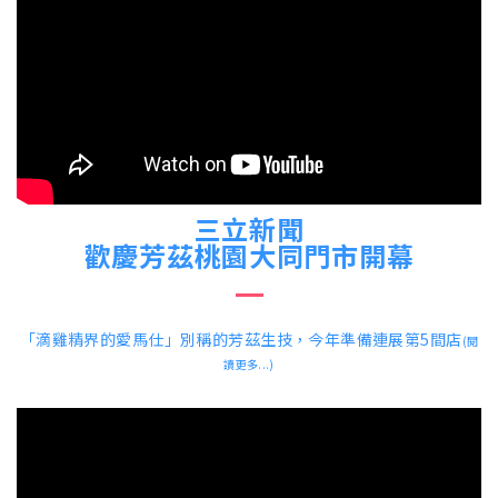
三立新聞
歡慶芳茲桃園大同門市開幕
「滴雞精界的愛馬仕」別稱的芳茲生技，今年準備連展第5間店
(閱
讀更多...)