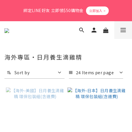
8
9
0
5
3
0
3
7
1
3
2
8
6
3
6
爸氣活力滿格✨滿額送好禮
7
9
8
9
4
2
2
6
綁定LINE好友 立即領$50購物金
0
2
:
1
7
:
5
2
:
5
9
立即搶購
6
8
7
8
3
1
1
5
Days
Hours
Minutes
Seconds
1
0
6
4
1
4
8
5
7
6
7
2
0
0
4
0
5
3
0
3
7
4
6
5
9
6
9
1
3
4
2
2
6
會員消費享1%回饋無上限
3
5
4
8
5
8
0
2
3
1
1
5
2
4
3
9
7
4
7
1
2
0
0
4
1
3
2
8
6
3
6
爸氣活力滿格✨滿額送好禮
0
1
3
0
2
:
1
7
:
5
2
:
5
9
海外專區・日月養生滴雞精
立即搶購
0
2
Days
Hours
Minutes
Seconds
1
0
6
4
1
4
8
1
0
5
3
0
3
7
0
Sort by
24 Items per page
4
2
2
6
3
1
1
5
2
0
0
4
1
3
0
2
1
0