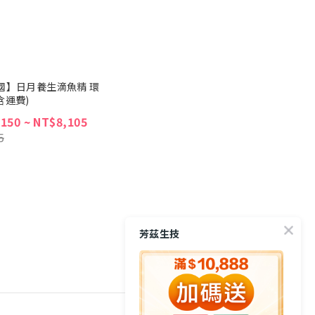
國】日月養生滴魚精 環
含運費)
150 ~ NT$8,105
5
芳茲生技