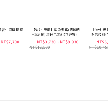
月養生滴雞精 環
【海外-泰國】雞魚饗宴(滴雞精
【海外-泰
+滴魚精) 環保包裝組(含運費)
保包裝組(
 NT$7,700
NT$3,730 ~ NT$9,930
NT$5,
NT$12,530
NT$10,45