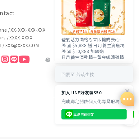
ntact
ne / XX-XXX-XXX-XXX
rs / XXXX-XXXX
爸氣活力滿格💪立即搶購去👉
l / XXX@XXXX.COM
🎁 滿 $5,888 送 日月養生滴魚精
🎁 滿 $10,888 加碼送
日月養生滴雞精＋黃金蜆滴雞精
回覆至 芳茲生技
加入LINE好友領$50
完成綁定開啟個人化專屬服務 🎁
立即前往綁定