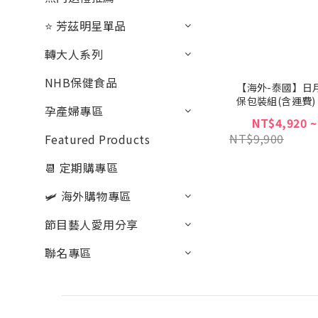
⭐ 芳茲明星單品
轉大人系列
NHB保健食品
【海外-泰國】日
保包裝組(含運費)
孕產婦專區
NT$4,920 ~
NT$9,900
Featured Products
📆 定期購專區
🛩 海外購物專區
節目藝人愛用分享
聯名專區