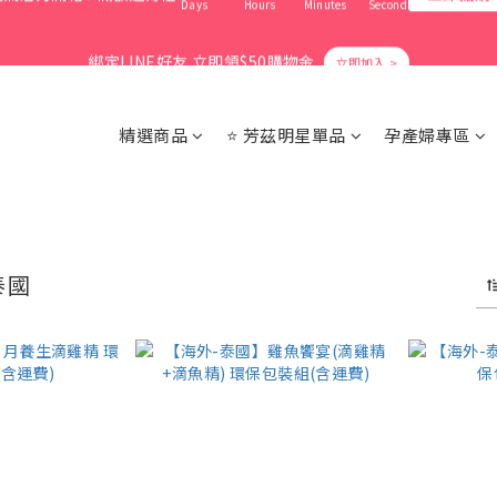
1
5
1
7
1
6
4
2
4
3
1
7
6
6
6
9
0
4
:
0
6
:
0
5
:
3
9
爸氣活力滿格✨滿額送好禮
立即搶購
1
3
2
0
6
綁定LINE好友 立即領$50購物金
5
9
5
5
8
Days
Hours
Minutes
Seconds
3
5
4
2
8
0
2
1
5
4
8
4
4
9
7
2
4
3
1
7
1
0
4
3
7
3
9
3
8
6
1
3
2
0
6
會員消費享1%回饋無上限
0
3
2
6
2
8
2
7
5
0
2
1
5
精選商品
⭐ 芳茲明星單品
孕產婦專區
2
1
5
1
7
1
6
4
1
0
4
1
0
4
:
0
6
:
0
5
:
3
9
0
3
爸氣活力滿格✨滿額送好禮
立即搶購
Days
Hours
Minutes
Seconds
0
3
5
4
2
8
2
2
4
3
1
7
1
1
3
2
0
6
0
0
2
1
5
泰國
1
0
4
0
3
2
1
0