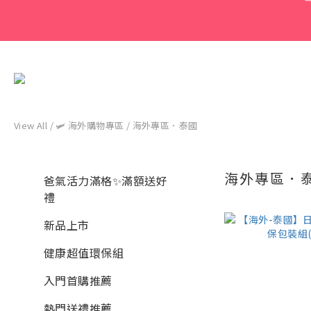
View All
/
🛩 海外購物專區
/
海外專區．泰國
海外專區．
爸氣活力滿格✨滿額送好
禮
新品上市
健康超值環保組
入門首購推薦
熱門送禮推薦