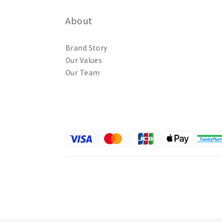
About
Brand Story
Our Values
Our Team