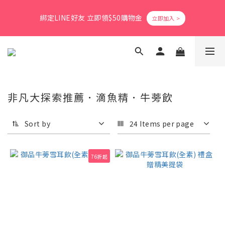
8
9
8
3
0
2
7
5
1
6
3
2
5
1
8
爸氣活力滿格✨滿額送好禮
7
9
8
7
2
1
6
4
綁定LINE好友 立即領$50購物金
0
5
:
2
1
:
4
9
:
0
7
立即搶購
6
8
7
6
1
0
5
3
Days
Hours
Minutes
Seconds
4
1
0
3
8
6
5
7
6
9
5
0
4
2
3
0
2
7
5
4
9
6
5
8
4
3
1
2
1
6
4
會員消費享1%回饋無上限
3
8
5
4
7
3
2
0
1
0
5
3
2
7
4
3
6
2
9
1
0
4
2
1
6
3
2
5
1
8
爸氣活力滿格✨滿額送好禮
0
3
1
0
5
:
2
1
:
4
9
:
0
7
非凡大探索推薦．滴魚精．牛蒡飲
立即搶購
2
0
Days
Hours
Minutes
Seconds
4
1
0
3
8
6
1
3
0
2
7
5
0
Sort by
24 Items per page
2
1
6
4
1
0
5
3
0
4
2
76折起
3
1
2
0
1
0